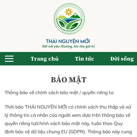
Bỏ
qua
nội
dung
Trang chủ
Tin tức
Đời sống
BẢO MẬT
Thông báo về chính sách bảo mật / quyền riêng tư
Thời báo THÁI NGUYÊN MỚI có chính sách thu thập và xử
lý thông tin cá nhân của người xem dựa trên thông báo về
quyền riêng tư/chính sách bảo mật này, tuân theo Quy
định bảo vệ dữ liệu chung EU (GDPR). Thông báo này cung