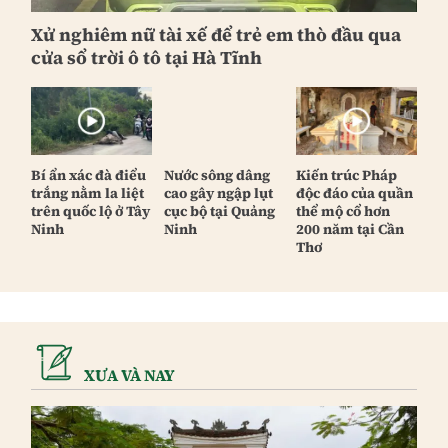
Xử nghiêm nữ tài xế để trẻ em thò đầu qua
cửa sổ trời ô tô tại Hà Tĩnh
Bí ẩn xác đà điểu
Nước sông dâng
Kiến trúc Pháp
trắng nằm la liệt
cao gây ngập lụt
độc đáo của quần
trên quốc lộ ở Tây
cục bộ tại Quảng
thể mộ cổ hơn
Ninh
Ninh
200 năm tại Cần
Thơ
XƯA VÀ NAY