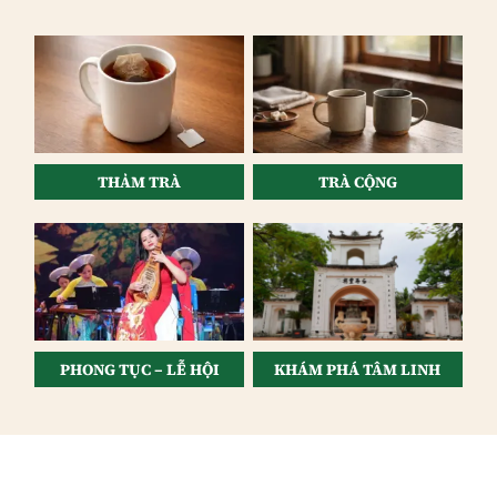
THẢM TRÀ
TRÀ CỘNG
PHONG TỤC – LỄ HỘI
KHÁM PHÁ TÂM LINH