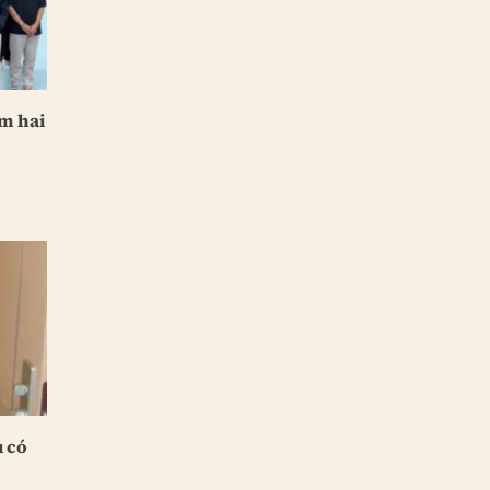
êm hai
u có