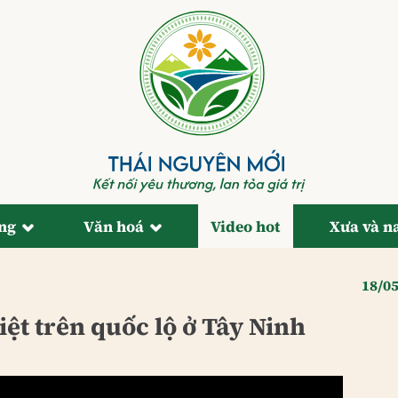
ống
Văn hoá
Video hot
Xưa và n
18/0
iệt trên quốc lộ ở Tây Ninh