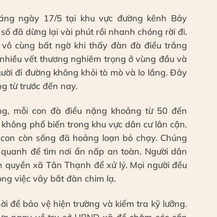
sáng ngày 17/5 tại khu vực đường kênh Bảy
số đã dừng lại vài phút rồi nhanh chóng rời đi.
vô cùng bất ngờ khi thấy đàn đà điểu trắng
 nhiều vết thương nghiêm trọng ở vùng đầu và
ười đi đường không khỏi tò mò và lo lắng. Đây
ng từ trước đến nay.
ng, mỗi con đà điểu nặng khoảng từ 50 đến
 không phổ biến trong khu vực dân cư lân cận.
 con còn sống đã hoảng loạn bỏ chạy. Chúng
quanh để tìm nơi ẩn nấp an toàn. Người dân
 quyền xã Tân Thạnh để xử lý. Mọi người đều
ong việc vây bắt đàn chim lạ.
ời để bảo vệ hiện trường và kiểm tra kỹ lưỡng.