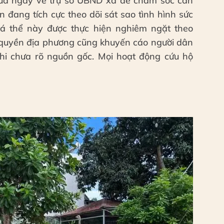
ưa ngay về trụ sở UBND xã để chăm sóc cẩn
 đang tích cực theo dõi sát sao tình hình sức
cá thể này được thực hiện nghiêm ngặt theo
 quyền địa phương cũng khuyến cáo người dân
hi chưa rõ nguồn gốc. Mọi hoạt động cứu hộ