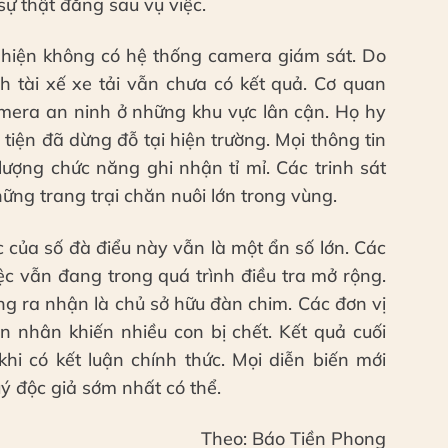
sự thật đằng sau vụ việc.
y hiện không có hệ thống camera giám sát. Do
nh tài xế xe tải vẫn chưa có kết quả. Cơ quan
camera an ninh ở những khu vực lân cận. Họ hy
tiện đã dừng đỗ tại hiện trường. Mọi thông tin
lượng chức năng ghi nhận tỉ mỉ. Các trinh sát
ng trang trại chăn nuôi lớn trong vùng.
c của số đà điểu này vẫn là một ẩn số lớn. Các
c vẫn đang trong quá trình điều tra mở rộng.
g ra nhận là chủ sở hữu đàn chim. Các đơn vị
n nhân khiến nhiều con bị chết. Kết quả cuối
hi có kết luận chính thức. Mọi diễn biến mới
uý độc giả sớm nhất có thể.
Theo: Báo Tiền Phong