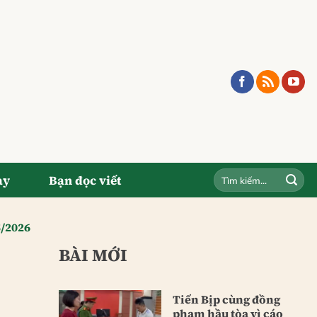
ay
Bạn đọc viết
5/2026
BÀI MỚI
Tiến Bịp cùng đồng
phạm hầu tòa vì cáo