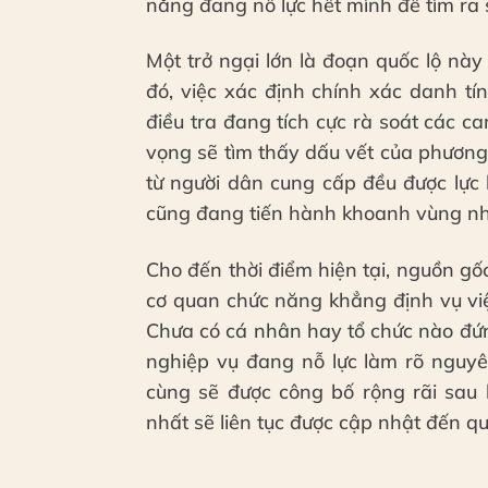
năng đang nỗ lực hết mình để tìm ra 
Một trở ngại lớn là đoạn quốc lộ nà
đó, việc xác định chính xác danh tí
điều tra đang tích cực rà soát các 
vọng sẽ tìm thấy dấu vết của phương 
từ người dân cung cấp đều được lực 
cũng đang tiến hành khoanh vùng nhữ
Cho đến thời điểm hiện tại, nguồn gố
cơ quan chức năng khẳng định vụ việ
Chưa có cá nhân hay tổ chức nào đứn
nghiệp vụ đang nỗ lực làm rõ nguyê
cùng sẽ được công bố rộng rãi sau k
nhất sẽ liên tục được cập nhật đến q