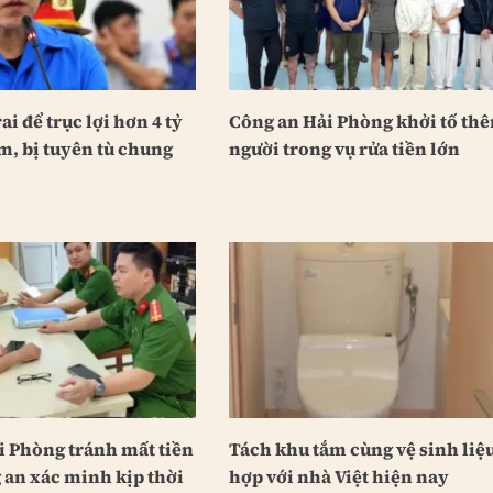
ai để trục lợi hơn 4 tỷ
Công an Hải Phòng khởi tố th
m, bị tuyên tù chung
người trong vụ rửa tiền lớn
i Phòng tránh mất tiền
Tách khu tắm cùng vệ sinh liệ
 an xác minh kịp thời
hợp với nhà Việt hiện nay