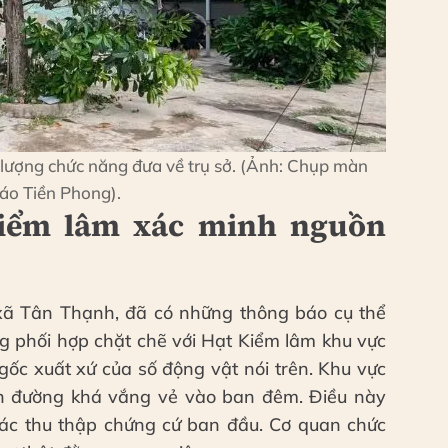
 lượng chức năng đưa về trụ sở. (Ảnh: Chụp màn
áo Tiền Phong).
kiểm lâm xác minh nguồn
ã Tân Thạnh, đã có những thông báo cụ thể
ng phối hợp chặt chẽ với Hạt Kiểm lâm khu vực
gốc xuất xứ của số động vật nói trên. Khu vực
ạn đường khá vắng vẻ vào ban đêm. Điều này
tác thu thập chứng cứ ban đầu. Cơ quan chức