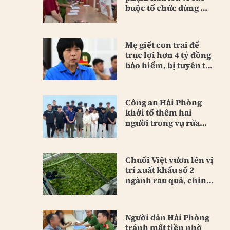
buộc tổ chức dùng ma
túy
Mẹ giết con trai để
trục lợi hơn 4 tỷ đồng
bảo hiểm, bị tuyên tù
chung thân
Công an Hải Phòng
khởi tố thêm hai
người trong vụ rửa
tiền lớn
Chuối Việt vươn lên vị
trí xuất khẩu số 2
ngành rau quả, chinh
phục Trung Quốc và
Nhật Bản
Người dân Hải Phòng
tránh mất tiền nhờ