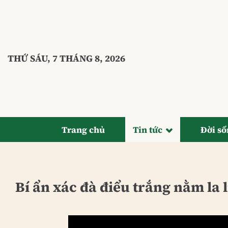
Bỏ
qua
nội
dung
THỨ SÁU, 7 THÁNG 8, 2026
Trang chủ
Tin tức
Đời s
Bí ẩn xác đà điểu trắng nằm la l