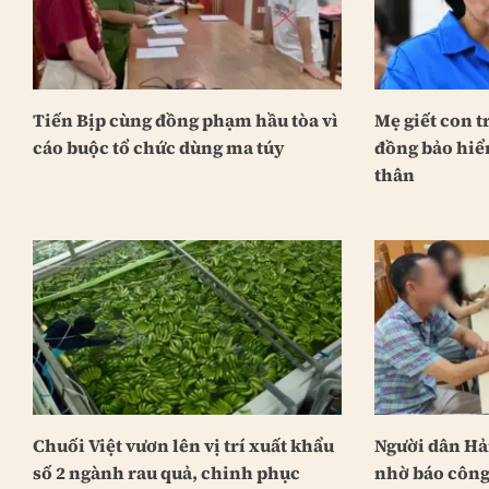
Tiến Bịp cùng đồng phạm hầu tòa vì
Mẹ giết con tr
cáo buộc tổ chức dùng ma túy
đồng bảo hiể
thân
Chuối Việt vươn lên vị trí xuất khẩu
Người dân Hả
số 2 ngành rau quả, chinh phục
nhờ báo công