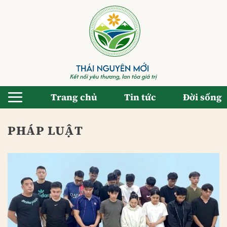
Bỏ
qua
nội
dung
Trang chủ
Tin tức
Đời sống
PHÁP LUẬT