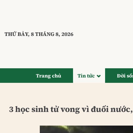
Bỏ
qua
nội
dung
THỨ BẢY, 8 THÁNG 8, 2026
Trang chủ
Tin tức
Đời s
3 học sinh tử vong vì đuối nước