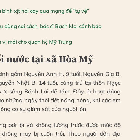
 bình xịt hơi cay qua mạng để “tự vệ”
u dùng sai cách, bác sĩ Bạch Mai cảnh báo
h vị mới cho quan hệ Mỹ Trung
i nước tại xã Hòa Mỹ
sinh gồm Nguyễn Anh H. 9 tuổi, Nguyễn Gia B.
guyễn Nhật B. 14 tuổi, cùng trú tại thôn Ngọc
vực sông Bánh Lái để tắm. Đây là hoạt động
o những ngày thời tiết nắng nóng, khi các em
hông có sự giám sát của người lớn.
ăng bơi lội và không lường trước được mức độ
không may bị cuốn trôi. Theo người dân địa