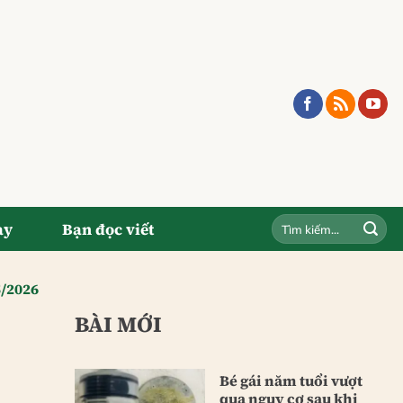
ay
Bạn đọc viết
5/2026
BÀI MỚI
Bé gái năm tuổi vượt
qua nguy cơ sau khi