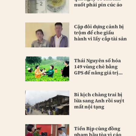
nuốt phải pin cúc áo
Cặp đôi dựng cảnh bị
trộm để che giấu
hành vi lấy cắp tài sản
Thái Nguyên số hóa
149 vùng chè bằng
GPS để nâng giá trị
sản phẩm
Bi kịch chàng trai bị
lừa sang Anh rồi suýt
mất nội tạng
Tiến Bịp cùng đồng
phạm hầu tòa vì cáo