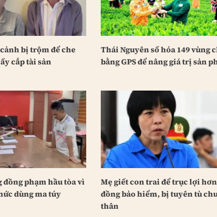
 cảnh bị trộm để che
Thái Nguyên số hóa 149 vùng 
ấy cắp tài sản
bằng GPS để nâng giá trị sản 
g đồng phạm hầu tòa vì
Mẹ giết con trai để trục lợi hơn
chức dùng ma túy
đồng bảo hiểm, bị tuyên tù ch
thân