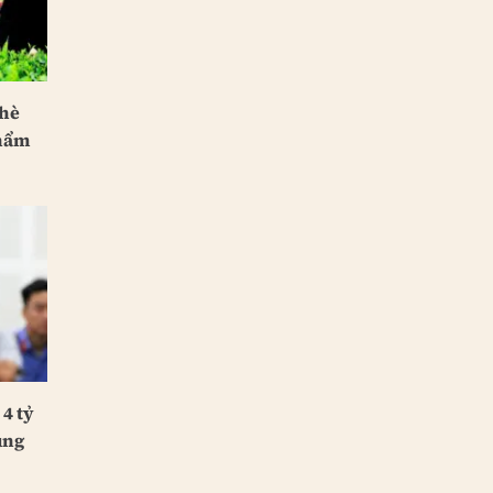
chè
phẩm
 4 tỷ
ung