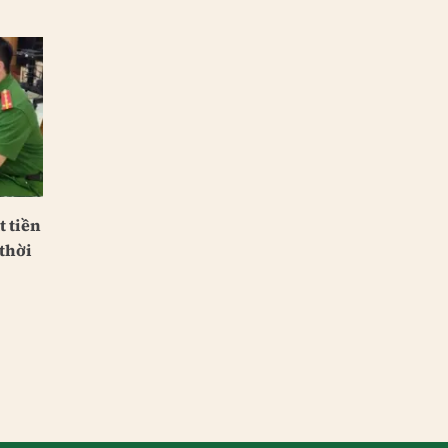
 tiền
thời