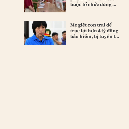
buộc tổ chức dùng ma
túy
Mẹ giết con trai để
trục lợi hơn 4 tỷ đồng
bảo hiểm, bị tuyên tù
chung thân