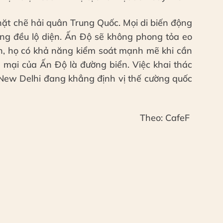
hặt chẽ hải quân Trung Quốc. Mọi di biến động
g đều lộ diện. Ấn Độ sẽ không phong tỏa eo
iên, họ có khả năng kiểm soát mạnh mẽ khi cần
g mại của Ấn Độ là đường biển. Việc khai thác
. New Delhi đang khẳng định vị thế cường quốc
Theo: CafeF