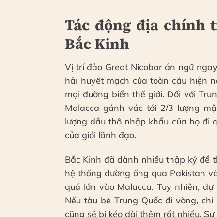
Tác động địa chính t
Bắc Kinh
Vị trí đảo Great Nicobar án ngữ nga
hải huyết mạch của toàn cầu hiện n
mại đường biển thế giới. Đối với Tru
Malacca gánh vác tới 2/3 lượng m
lượng dầu thô nhập khẩu của họ đi 
của giới lãnh đạo.
Bắc Kinh đã dành nhiều thập kỷ để t
hệ thống đường ống qua Pakistan và
quá lớn vào Malacca. Tuy nhiên, dự
Nếu tàu bè Trung Quốc đi vòng, chi
cũng sẽ bị kéo dài thêm rất nhiều. S