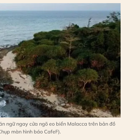
, án ngữ ngay cửa ngõ eo biển Malacca trên bản đồ
 Chụp màn hình báo CafeF).