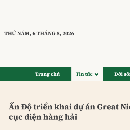
Bỏ
qua
nội
dung
THỨ NĂM, 6 THÁNG 8, 2026
Trang chủ
Tin tức
Đời s
Ấn Độ triển khai dự án Great N
cục diện hàng hải