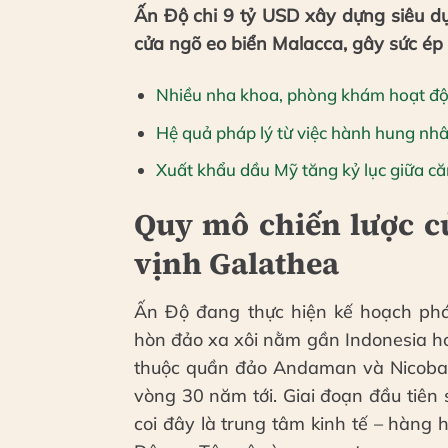
Ấn Độ chi 9 tỷ USD xây dựng siêu d
cửa ngõ eo biển Malacca, gây sức ép 
Nhiều nha khoa, phòng khám hoạt độn
Hệ quả pháp lý từ việc hành hung nh
Xuất khẩu dầu Mỹ tăng kỷ lục giữa că
Quy mô chiến lược củ
vịnh Galathea
Ấn Độ đang thực hiện kế hoạch phát
hòn đảo xa xôi nằm gần Indonesia hơn
thuộc quần đảo Andaman và Nicobar
vòng 30 năm tới. Giai đoạn đầu tiê
coi đây là trung tâm kinh tế – hàng h