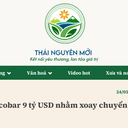
ống
Văn hoá
Video hot
Xưa và n
24/0
icobar 9 tỷ USD nhằm xoay chuyển