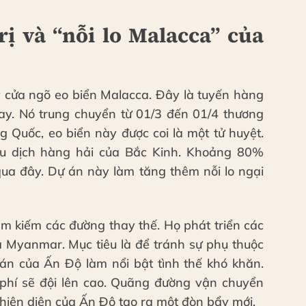
rị và “nỗi lo Malacca” của
y cửa ngõ eo biển Malacca. Đây là tuyến hàng
ay. Nó trung chuyển từ 01/3 đến 01/4 thương
ng Quốc, eo biển này được coi là một tử huyệt.
ậu dịch hàng hải của Bắc Kinh. Khoảng 80%
qua đây. Dự án này làm tăng thêm nỗi lo ngại
ìm kiếm các đường thay thế. Họ phát triển các
 Myanmar. Mục tiêu là để tránh sự phụ thuộc
 án của Ấn Độ làm nổi bật tình thế khó khăn.
 phí sẽ đội lên cao. Quãng đường vận chuyển
ự hiện diện của Ấn Độ tạo ra một đòn bẩy mới.