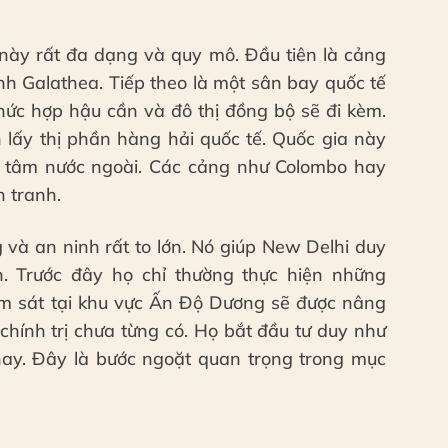
này rất đa dạng và quy mô. Đầu tiên là cảng
ịnh Galathea. Tiếp theo là một sân bay quốc tế
 phức hợp hậu cần và đô thị đồng bộ sẽ đi kèm.
h lấy thị phần hàng hải quốc tế. Quốc gia này
 tâm nước ngoài. Các cảng như Colombo hay
h tranh.
và an ninh rất to lớn. Nó giúp New Delhi duy
iển. Trước đây họ chỉ thường thực hiện những
iám sát tại khu vực Ấn Độ Dương sẽ được nâng
chính trị chưa từng có. Họ bắt đầu tư duy như
nay. Đây là bước ngoặt quan trọng trong mục