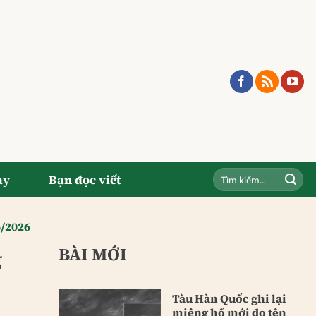
ay
Bạn đọc viết
6/2026
BÀI MỚI
g
Tàu Hàn Quốc ghi lại
miệng hố mới do tên