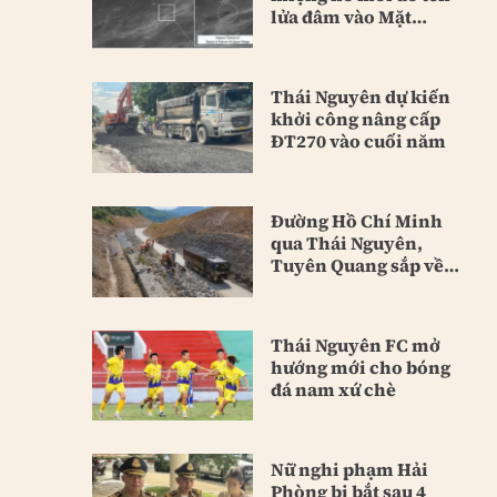
lửa đâm vào Mặt
Trăng
Thái Nguyên dự kiến
khởi công nâng cấp
ĐT270 vào cuối năm
Đường Hồ Chí Minh
qua Thái Nguyên,
Tuyên Quang sắp về
đích
Thái Nguyên FC mở
hướng mới cho bóng
đá nam xứ chè
Nữ nghi phạm Hải
Phòng bị bắt sau 4