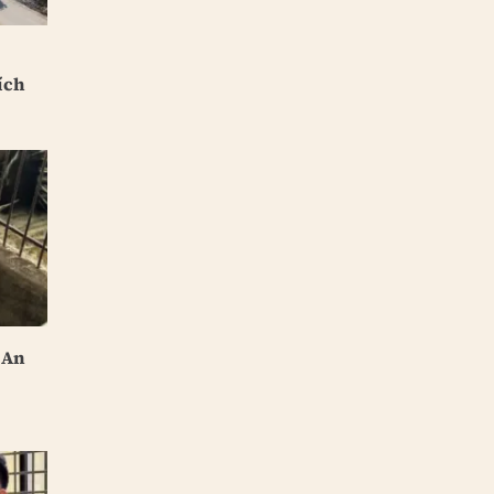
ích
 An