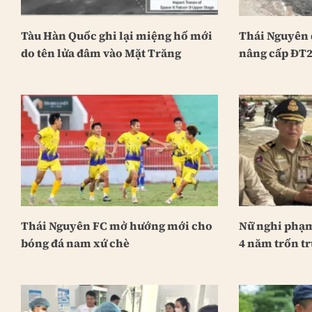
Tàu Hàn Quốc ghi lại miệng hố mới
Thái Nguyên 
do tên lửa đâm vào Mặt Trăng
nâng cấp ĐT2
Thái Nguyên FC mở hướng mới cho
Nữ nghi phạm
bóng đá nam xứ chè
4 năm trốn tr