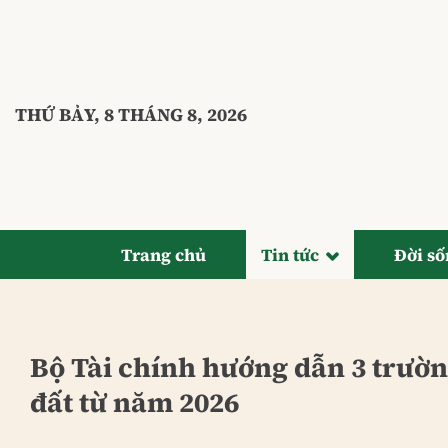
Bỏ
qua
nội
dung
THỨ BẢY, 8 THÁNG 8, 2026
Trang chủ
Tin tức
Đời s
Bộ Tài chính hướng dẫn 3 trườ
đất từ năm 2026