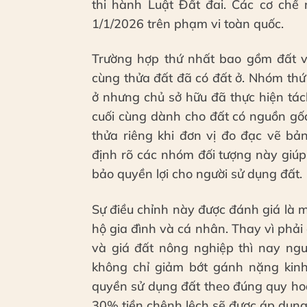
thi hành Luật Đất đai. Các cơ chế 
1/1/2026 trên phạm vi toàn quốc.
Trường hợp thứ nhất bao gồm đất 
cùng thửa đất đã có đất ở. Nhóm thứ 
ở nhưng chủ sở hữu đã thực hiện tá
cuối cùng dành cho đất có nguồn gốc
thửa riêng khi đơn vị đo đạc vẽ bả
định rõ các nhóm đối tượng này giú
bảo quyền lợi cho người sử dụng đất.
Sự điều chỉnh này được đánh giá là mộ
hộ gia đình và cá nhân. Thay vì phải 
và giá đất nông nghiệp thì nay ng
không chỉ giảm bớt gánh nặng kinh
quyền sử dụng đất theo đúng quy ho
30% tiền chênh lệch sẽ được áp dụng 