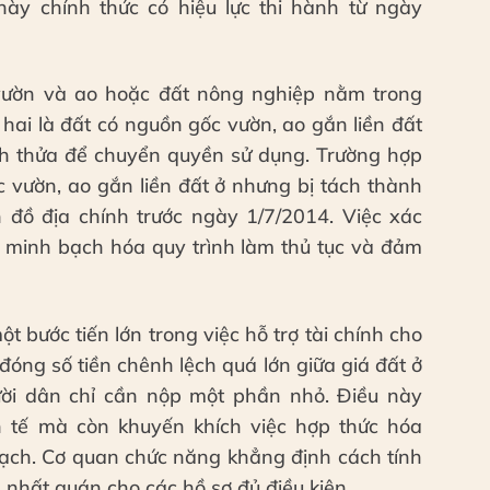
này chính thức có hiệu lực thi hành từ ngày
vườn và ao hoặc đất nông nghiệp nằm trong
hai là đất có nguồn gốc vườn, ao gắn liền đất
ch thửa để chuyển quyền sử dụng. Trường hợp
 vườn, ao gắn liền đất ở nhưng bị tách thành
n đồ địa chính trước ngày 1/7/2014. Việc xác
p minh bạch hóa quy trình làm thủ tục và đảm
t bước tiến lớn trong việc hỗ trợ tài chính cho
đóng số tiền chênh lệch quá lớn giữa giá đất ở
ười dân chỉ cần nộp một phần nhỏ. Điều này
 tế mà còn khuyến khích việc hợp thức hóa
ạch. Cơ quan chức năng khẳng định cách tính
nhất quán cho các hồ sơ đủ điều kiện.