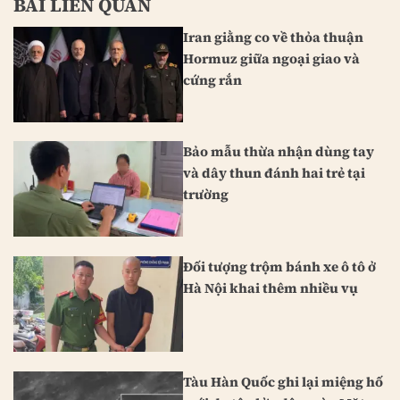
BÀI LIÊN QUAN
Iran giằng co về thỏa thuận
Hormuz giữa ngoại giao và
cứng rắn
Bảo mẫu thừa nhận dùng tay
và dây thun đánh hai trẻ tại
trường
Đối tượng trộm bánh xe ô tô ở
Hà Nội khai thêm nhiều vụ
Tàu Hàn Quốc ghi lại miệng hố