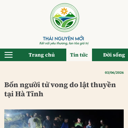
Bỏ
qua
nội
dung
Trang chủ
Tin tức
Đời sống
03/06/2026
Bốn người tử vong do lật thuyền
tại Hà Tĩnh