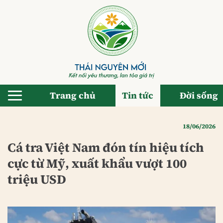
Bỏ
qua
nội
dung
Trang chủ
Tin tức
Đời sống
18/06/2026
Cá tra Việt Nam đón tín hiệu tích
cực từ Mỹ, xuất khẩu vượt 100
triệu USD