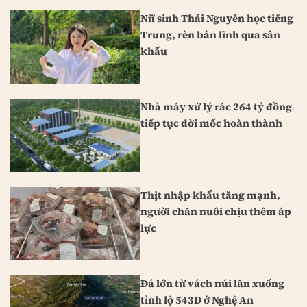
Nữ sinh Thái Nguyên học tiếng
Trung, rèn bản lĩnh qua sân
khấu
Nhà máy xử lý rác 264 tỷ đồng
tiếp tục dời mốc hoàn thành
Thịt nhập khẩu tăng mạnh,
người chăn nuôi chịu thêm áp
lực
Đá lớn từ vách núi lăn xuống
tỉnh lộ 543D ở Nghệ An