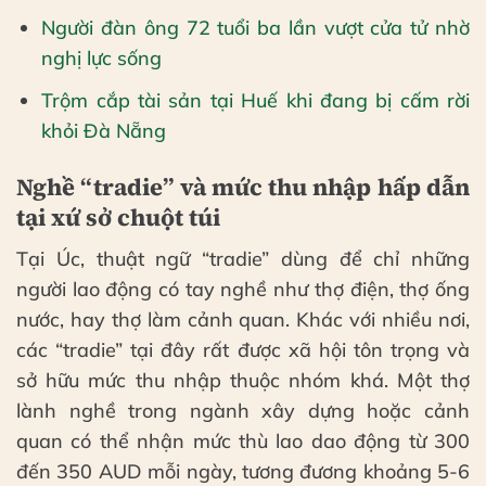
Người đàn ông 72 tuổi ba lần vượt cửa tử nhờ
nghị lực sống
Trộm cắp tài sản tại Huế khi đang bị cấm rời
khỏi Đà Nẵng
Nghề “tradie” và mức thu nhập hấp dẫn
tại xứ sở chuột túi
Tại Úc, thuật ngữ “tradie” dùng để chỉ những
người lao động có tay nghề như thợ điện, thợ ống
nước, hay thợ làm cảnh quan. Khác với nhiều nơi,
các “tradie” tại đây rất được xã hội tôn trọng và
sở hữu mức thu nhập thuộc nhóm khá. Một thợ
lành nghề trong ngành xây dựng hoặc cảnh
quan có thể nhận mức thù lao dao động từ 300
đến 350 AUD mỗi ngày, tương đương khoảng 5-6