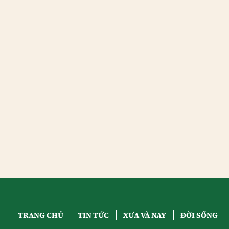
TRANG CHỦ
TIN TỨC
XƯA VÀ NAY
ĐỜI SỐNG