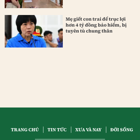
Mẹ giết con trai để trục lợi
hơn 4 tỷ đồng bảo hiểm, bị
tuyên tù chung thân
TRANG CHỦ
TIN TỨC
XƯA VÀ NAY
ĐỜI SỐNG