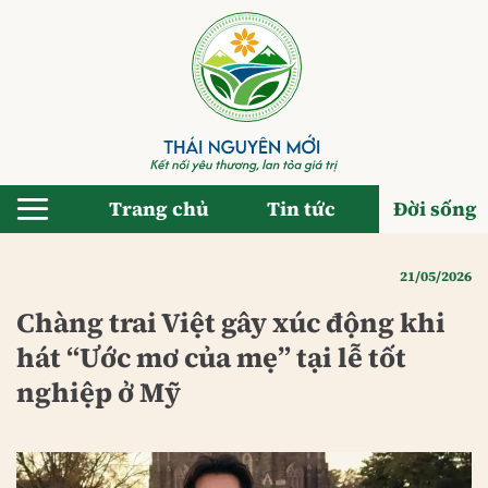
Bỏ
qua
nội
dung
Trang chủ
Tin tức
Đời sống
21/05/2026
Chàng trai Việt gây xúc động khi
hát “Ước mơ của mẹ” tại lễ tốt
nghiệp ở Mỹ