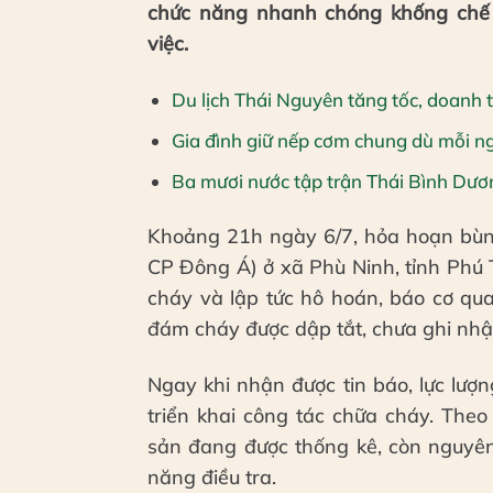
chức năng nhanh chóng khống chế
việc.
Du lịch Thái Nguyên tăng tốc, doanh t
Gia đình giữ nếp cơm chung dù mỗi ng
Ba mươi nước tập trận Thái Bình Dươ
Khoảng 21h ngày 6/7, hỏa hoạn bùng
CP Đông Á) ở xã Phù Ninh, tỉnh Phú 
cháy và lập tức hô hoán, báo cơ q
đám cháy được dập tắt, chưa ghi nhận
Ngay khi nhận được tin báo, lực lượ
triển khai công tác chữa cháy. Theo
sản đang được thống kê, còn nguyê
năng điều tra.