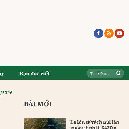
ay
Bạn đọc viết
7/2026
BÀI MỚI
Đá lớn từ vách núi lăn
xuống tỉnh lộ 543D ở