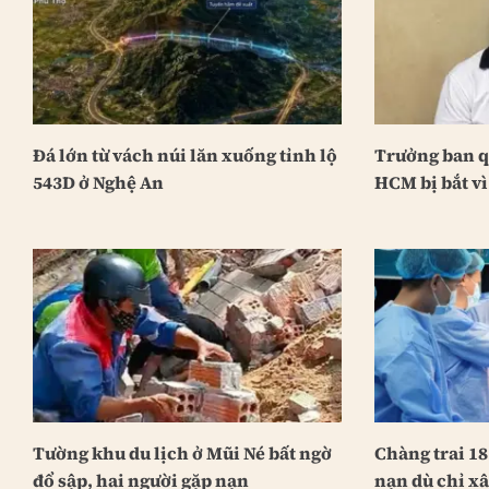
Đá lớn từ vách núi lăn xuống tỉnh lộ
Trưởng ban q
543D ở Nghệ An
HCM bị bắt vì
Tường khu du lịch ở Mũi Né bất ngờ
Chàng trai 18
đổ sập, hai người gặp nạn
nạn dù chỉ xâ