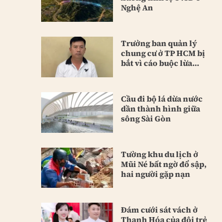
Nghệ An
Trưởng ban quản lý
chung cư ở TP HCM bị
bắt vì cáo buộc lừa
đảo
Cầu đi bộ lá dừa nước
dần thành hình giữa
sông Sài Gòn
Tường khu du lịch ở
Mũi Né bất ngờ đổ sập,
hai người gặp nạn
Đám cưới sát vách ở
Thanh Hóa của đôi trẻ