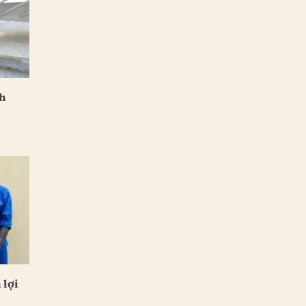
nh
 lợi