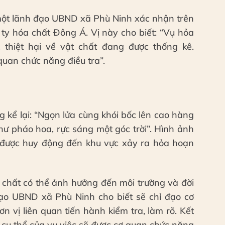
, một lãnh đạo UBND xã Phù Ninh xác nhận trên
 ty hóa chất Đông Á. Vị này cho biết: “Vụ hỏa
 thiệt hại về vật chất đang được thống kê.
uan chức năng điều tra”.
 kể lại: “Ngọn lửa cùng khói bốc lên cao hàng
ư pháo hoa, rực sáng một góc trời”. Hình ảnh
a được huy động đến khu vực xảy ra hỏa hoạn
a chất có thể ảnh hưởng đến môi trường và đời
ạo UBND xã Phù Ninh cho biết sẽ chỉ đạo cơ
 vị liên quan tiến hành kiểm tra, làm rõ. Kết
cụ thể của vụ việc sẽ được cơ quan chức năng