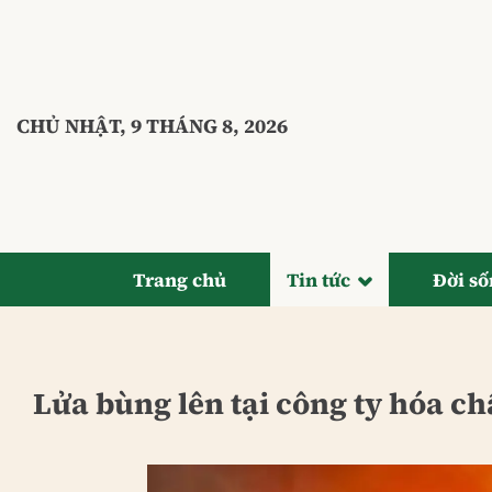
Bỏ
qua
nội
dung
CHỦ NHẬT, 9 THÁNG 8, 2026
Trang chủ
Tin tức
Đời s
Lửa bùng lên tại công ty hóa ch