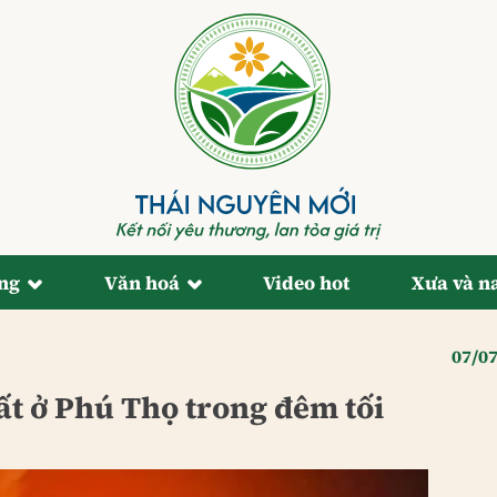
ống
Văn hoá
Video hot
Xưa và n
07/0
ất ở Phú Thọ trong đêm tối