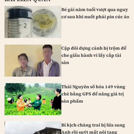
Bé gái năm tuổi vượt qua nguy
cơ sau khi nuốt phải pin cúc áo
Cặp đôi dựng cảnh bị trộm để
che giấu hành vi lấy cắp tài
sản
Thái Nguyên số hóa 149 vùng
chè bằng GPS để nâng giá trị
sản phẩm
Bi kịch chàng trai bị lừa sang
Anh rồi suýt mất nội tạng