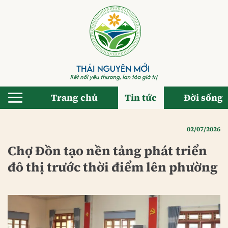
Bỏ
qua
nội
dung
Trang chủ
Tin tức
Đời sống
02/07/2026
Chợ Đồn tạo nền tảng phát triển
đô thị trước thời điểm lên phường