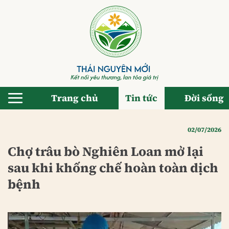
Bỏ
qua
nội
dung
Trang chủ
Tin tức
Đời sống
02/07/2026
Chợ trâu bò Nghiên Loan mở lại
sau khi khống chế hoàn toàn dịch
bệnh