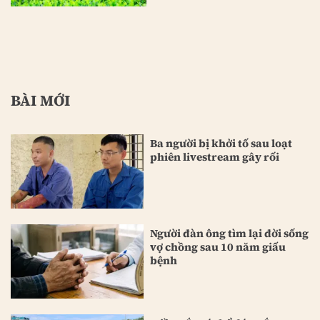
BÀI MỚI
Ba người bị khởi tố sau loạt
phiên livestream gây rối
Người đàn ông tìm lại đời sống
vợ chồng sau 10 năm giấu
bệnh