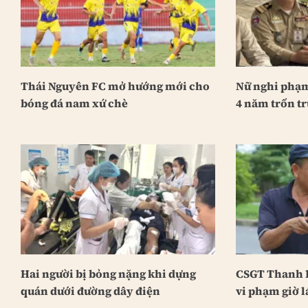
Thái Nguyên FC mở hướng mới cho
Nữ nghi phạm
bóng đá nam xứ chè
4 năm trốn tr
Hai người bị bỏng nặng khi dựng
CSGT Thanh H
quán dưới đường dây điện
vi phạm giờ l