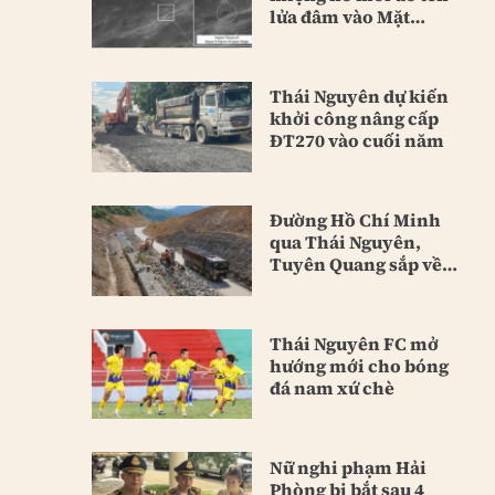
lửa đâm vào Mặt
Trăng
Thái Nguyên dự kiến
khởi công nâng cấp
ĐT270 vào cuối năm
Đường Hồ Chí Minh
qua Thái Nguyên,
Tuyên Quang sắp về
đích
Thái Nguyên FC mở
hướng mới cho bóng
đá nam xứ chè
Nữ nghi phạm Hải
Phòng bị bắt sau 4