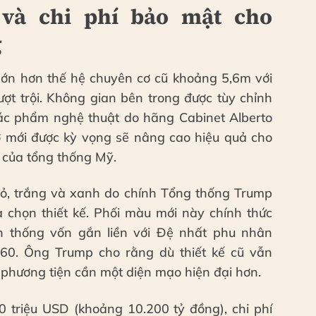
 và chi phí bảo mật cho
g
lớn hơn thế hệ chuyên cơ cũ khoảng 5,6m với
ợt trội. Không gian bên trong được tùy chỉnh
ác phẩm nghệ thuật do hãng Cabinet Alberto
ơ mới được kỳ vọng sẽ nâng cao hiệu quả cho
 của tổng thống Mỹ.
ỏ, trắng và xanh do chính Tổng thống Trump
ựa chọn thiết kế. Phối màu mới này chính thức
n thống vốn gắn liền với Đệ nhất phu nhân
960. Ông Trump cho rằng dù thiết kế cũ vẫn
c phương tiện cần một diện mạo hiện đại hơn.
 triệu USD (khoảng 10.200 tỷ đồng), chi phí