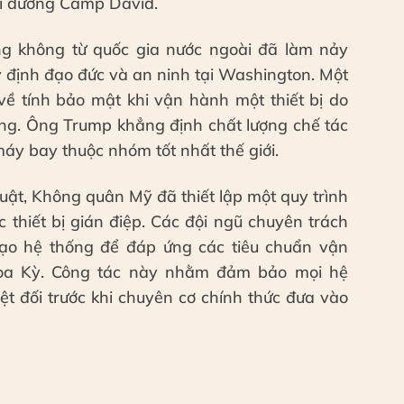
hỉ dưỡng Camp David.
ng không từ quốc gia nước ngoài đã làm nảy
y định đạo đức và an ninh tại Washington. Một
về tính bảo mật khi vận hành một thiết bị do
ống. Ông Trump khẳng định chất lượng chế tác
máy bay thuộc nhóm tốt nhất thế giới.
huật, Không quân Mỹ đã thiết lập một quy trình
 thiết bị gián điệp. Các đội ngũ chuyên trách
 tạo hệ thống để đáp ứng các tiêu chuẩn vận
oa Kỳ. Công tác này nhằm đảm bảo mọi hệ
ệt đối trước khi chuyên cơ chính thức đưa vào