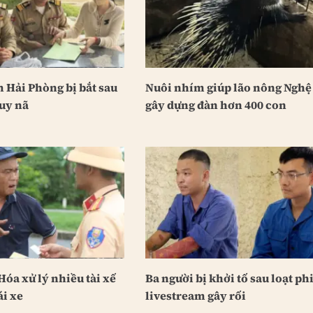
 Hải Phòng bị bắt sau
Nuôi nhím giúp lão nông Nghệ
uy nã
gây dựng đàn hơn 400 con
óa xử lý nhiều tài xế
Ba người bị khởi tố sau loạt ph
ái xe
livestream gây rối