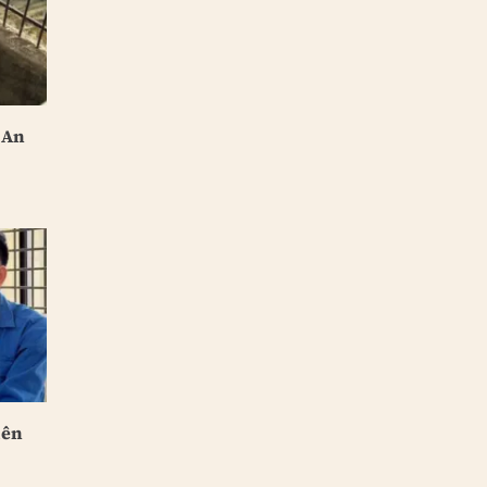
 An
iên