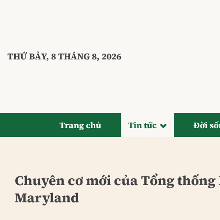
Bỏ
qua
nội
dung
THỨ BẢY, 8 THÁNG 8, 2026
Trang chủ
Tin tức
Đời s
Chuyên cơ mới của Tổng thống 
Maryland