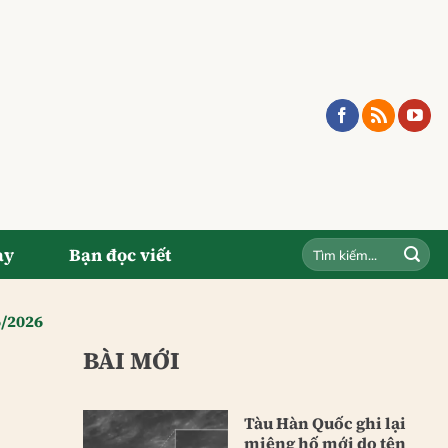
ay
Bạn đọc viết
6/2026
BÀI MỚI
Tàu Hàn Quốc ghi lại
miệng hố mới do tên