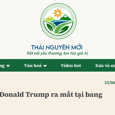
ống
Văn hoá
Video hot
Xưa và n
21/0
Donald Trump ra mắt tại bang