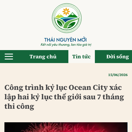
Bỏ
qua
nội
dung
Trang chủ
Tin tức
Đời sống
15/06/2026
Công trình kỷ lục Ocean City xác
lập hai kỷ lục thế giới sau 7 tháng
thi công