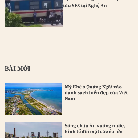
tàu SE8 tại Nghệ An
BÀI MỚI
Mỹ Khê ở Quảng Ngãi vào
danh sách biển đẹp của Việt
Nam
Sông châu Âu xuống nước,
kinh tế đối mặt sức ép lớn