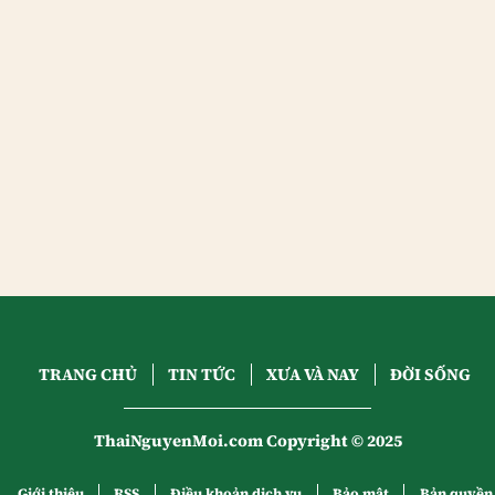
TRANG CHỦ
TIN TỨC
XƯA VÀ NAY
ĐỜI SỐNG
ThaiNguyenMoi.com Copyright © 2025
Giới thiệu
RSS
Điều khoản dịch vụ
Bảo mật
Bản quyền