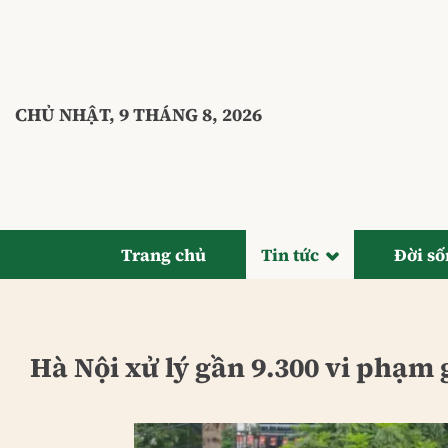
Bỏ
qua
nội
dung
CHỦ NHẬT, 9 THÁNG 8, 2026
Trang chủ
Tin tức
Đời s
Hà Nội xử lý gần 9.300 vi phạm