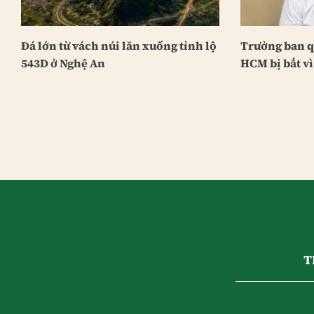
Đá lớn từ vách núi lăn xuống tỉnh lộ
Trưởng ban q
543D ở Nghệ An
HCM bị bắt vì
T