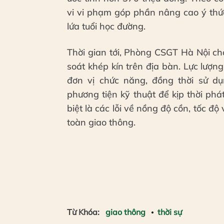
vi vi phạm góp phần nâng cao ý thứ
lứa tuổi học đường.
Thời gian tới, Phòng CSGT Hà Nội cho 
soát khép kín trên địa bàn. Lực lượ
đơn vị chức năng, đồng thời sử d
phương tiện kỹ thuật để kịp thời phá
biệt là các lỗi về nồng độ cồn, tốc đ
toàn giao thông.
Từ Khóa:
giao thông
thời sự