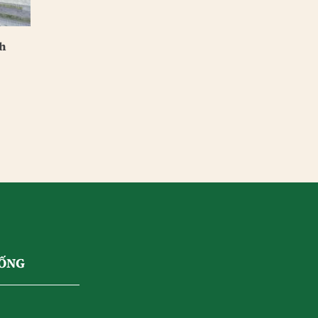
nh
SỐNG