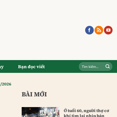
ay
Bạn đọc viết
7/2026
BÀI MỚI
Ở tuổi 60, người thợ cơ
khí tìm lại nhịp bán