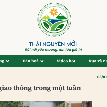
ống
Văn hoá
Video hot
Xưa và n
03/0
 giao thông trong một tuần