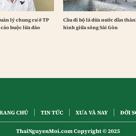
uản lý chung cư ở TP
Cầu đi bộ lá dừa nước dần thà
 cáo buộc lừa đảo
hình giữa sông Sài Gòn
RANG CHỦ
TIN TỨC
XƯA VÀ NAY
ĐỜI 
ThaiNguyenMoi.com Copyright © 2025