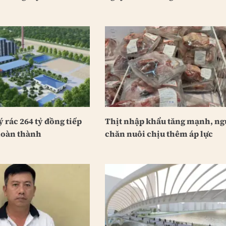
 rác 264 tỷ đồng tiếp
Thịt nhập khẩu tăng mạnh, ng
hoàn thành
chăn nuôi chịu thêm áp lực