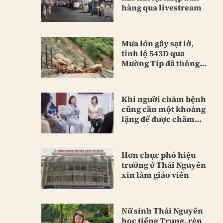
hàng qua livestream
Mưa lớn gây sạt lở,
tỉnh lộ 543D qua
Mường Típ đã thông
tuyến
Khi người chăm bệnh
cũng cần một khoảng
lặng để được chăm
sóc
Hơn chục phó hiệu
trưởng ở Thái Nguyên
xin làm giáo viên
Nữ sinh Thái Nguyên
học tiếng Trung, rèn