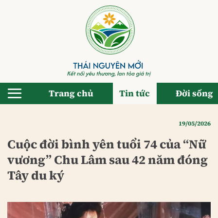
Bỏ
qua
nội
dung
Trang chủ
Tin tức
Đời sống
19/05/2026
Cuộc đời bình yên tuổi 74 của “Nữ
vương” Chu Lâm sau 42 năm đóng
Tây du ký