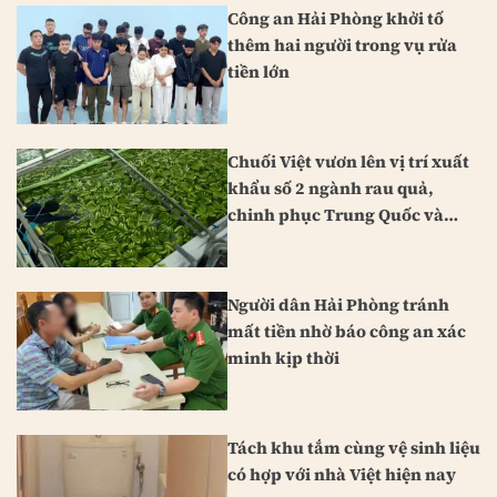
Công an Hải Phòng khởi tố
thêm hai người trong vụ rửa
tiền lớn
Chuối Việt vươn lên vị trí xuất
khẩu số 2 ngành rau quả,
chinh phục Trung Quốc và
Nhật Bản
Người dân Hải Phòng tránh
mất tiền nhờ báo công an xác
minh kịp thời
Tách khu tắm cùng vệ sinh liệu
có hợp với nhà Việt hiện nay