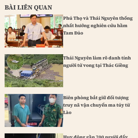
BÀI LIÊN QUAN
Phú Thọ và Thái Nguyên thống
nhất hướng nghiên cứu hầm
Tam Đảo
Thái Nguyên làm rõ danh tính
người tử vong tại Thác Giềng
Biên phòng bắt giữ đối tượng
truy nã vận chuyển ma túy từ
Lào
Huy động gần 700 người đẩy