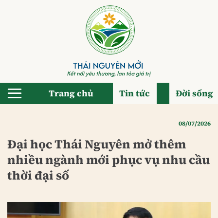
Bỏ
qua
nội
dung
Trang chủ
Tin tức
Đời sống
08/07/2026
Đại học Thái Nguyên mở thêm
nhiều ngành mới phục vụ nhu cầu
thời đại số