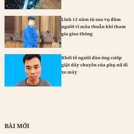
Lĩnh 12 năm tù sau vụ đâm
người vì mâu thuẫn khi tham
gia giao thông
Khởi tố người đàn ông cướp
giật dây chuyền của phụ nữ đi
xe máy
BÀI MỚI