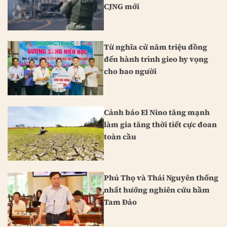
CJNG mới
Từ nghĩa cử năm triệu đồng
đến hành trình gieo hy vọng
cho bao người
Cảnh báo El Nino tăng mạnh
làm gia tăng thời tiết cực đoan
toàn cầu
Phú Thọ và Thái Nguyên thống
nhất hướng nghiên cứu hầm
Tam Đảo