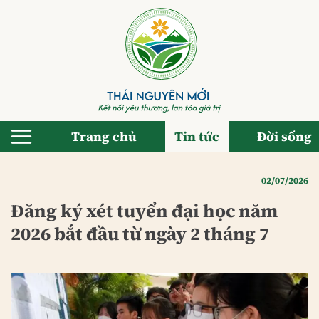
Bỏ
qua
nội
dung
Trang chủ
Tin tức
Đời sống
02/07/2026
Đăng ký xét tuyển đại học năm
2026 bắt đầu từ ngày 2 tháng 7