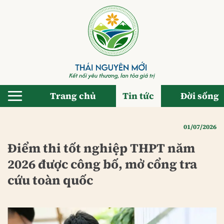
Bỏ
qua
nội
dung
Trang chủ
Tin tức
Đời sống
01/07/2026
Điểm thi tốt nghiệp THPT năm
2026 được công bố, mở cổng tra
cứu toàn quốc