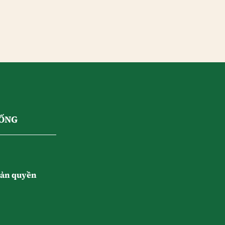
SỐNG
ản quyền