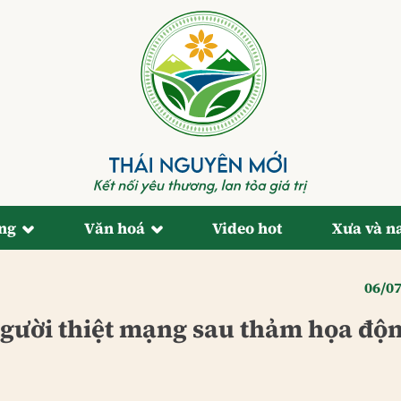
ống
Văn hoá
Video hot
Xưa và n
06/0
người thiệt mạng sau thảm họa độ