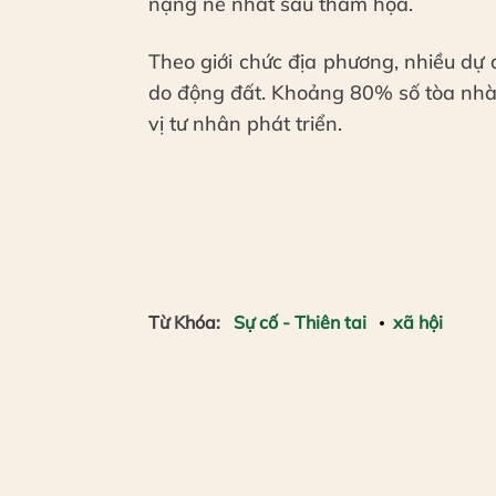
nặng nề nhất sau thảm họa.
Theo giới chức địa phương, nhiều dự 
do động đất. Khoảng 80% số tòa nhà 
vị tư nhân phát triển.
Từ Khóa:
Sự cố - Thiên tai
xã hội