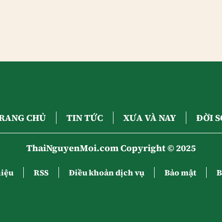
RANG CHỦ
TIN TỨC
XƯA VÀ NAY
ĐỜI 
ThaiNguyenMoi.com Copyright © 2025
hiệu
RSS
Điều khoản dịch vụ
Bảo mật
B