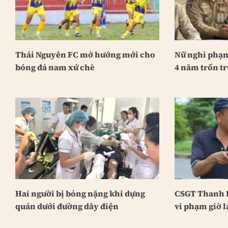
Thái Nguyên FC mở hướng mới cho
Nữ nghi phạm
bóng đá nam xứ chè
4 năm trốn tr
Hai người bị bỏng nặng khi dựng
CSGT Thanh H
quán dưới đường dây điện
vi phạm giờ l