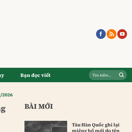
ay
Bạn đọc viết
7/2026
BÀI MỚI
ng
Tàu Hàn Quốc ghi lại
miệng hố mới do tên