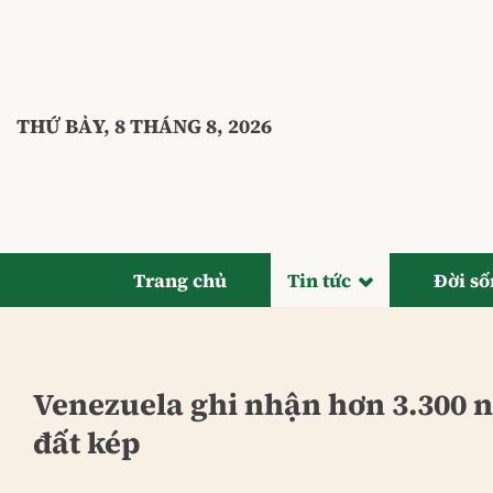
Bỏ
qua
nội
dung
THỨ BẢY, 8 THÁNG 8, 2026
Trang chủ
Tin tức
Đời s
Venezuela ghi nhận hơn 3.300 
đất kép