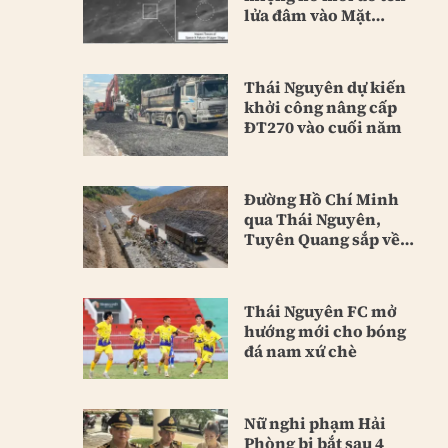
lửa đâm vào Mặt
Trăng
Thái Nguyên dự kiến
khởi công nâng cấp
ĐT270 vào cuối năm
Đường Hồ Chí Minh
qua Thái Nguyên,
Tuyên Quang sắp về
đích
Thái Nguyên FC mở
hướng mới cho bóng
đá nam xứ chè
Nữ nghi phạm Hải
Phòng bị bắt sau 4