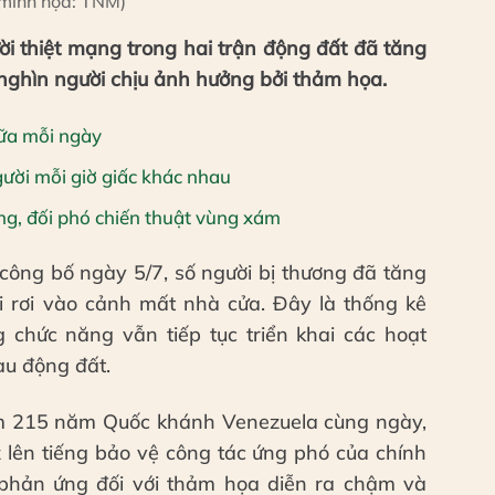
minh họa: TNM)
ời thiệt mạng trong hai trận động đất đã tăng
 nghìn người chịu ảnh hưởng bởi thảm họa.
bữa mỗi ngày
ười mỗi giờ giấc khác nhau
ng, đối phó chiến thuật vùng xám
 công bố ngày 5/7, số người bị thương đã tăng
i rơi vào cảnh mất nhà cửa. Đây là thống kê
g chức năng vẫn tiếp tục triển khai các hoạt
au động đất.
ệm 215 năm Quốc khánh Venezuela cùng ngày,
 lên tiếng bảo vệ công tác ứng phó của chính
 phản ứng đối với thảm họa diễn ra chậm và