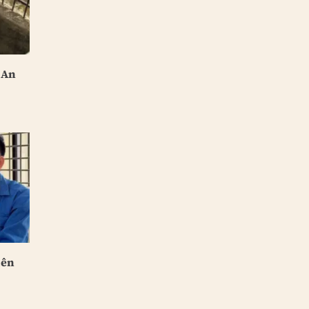
 An
iên