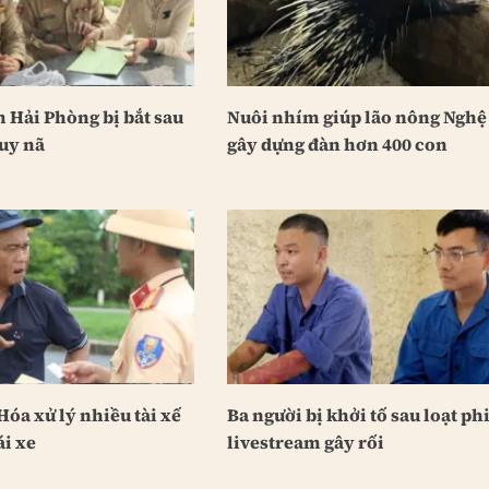
 Hải Phòng bị bắt sau
Nuôi nhím giúp lão nông Nghệ
uy nã
gây dựng đàn hơn 400 con
óa xử lý nhiều tài xế
Ba người bị khởi tố sau loạt ph
ái xe
livestream gây rối