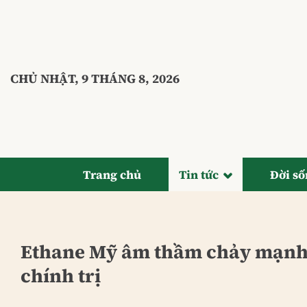
Bỏ
qua
nội
dung
CHỦ NHẬT, 9 THÁNG 8, 2026
Trang chủ
Tin tức
Đời s
Ethane Mỹ âm thầm chảy mạnh 
chính trị