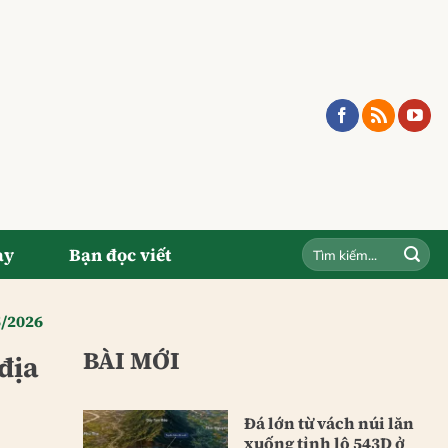
ay
Bạn đọc viết
5/2026
BÀI MỚI
địa
Đá lớn từ vách núi lăn
xuống tỉnh lộ 543D ở