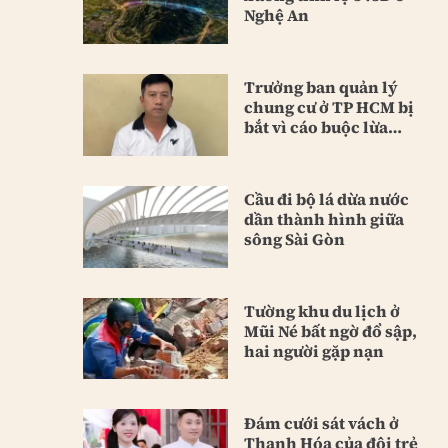
Nghệ An
Trưởng ban quản lý
chung cư ở TP HCM bị
bắt vì cáo buộc lừa
đảo
Cầu đi bộ lá dừa nước
dần thành hình giữa
sông Sài Gòn
Tường khu du lịch ở
Mũi Né bất ngờ đổ sập,
hai người gặp nạn
Đám cưới sát vách ở
Thanh Hóa của đôi trẻ