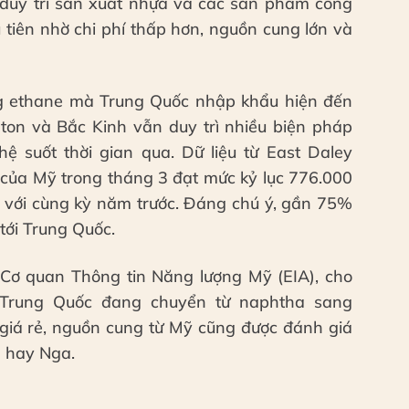
ể duy trì sản xuất nhựa và các sản phẩm công
 tiên nhờ chi phí thấp hơn, nguồn cung lớn và
ng ethane mà Trung Quốc nhập khẩu hiện đến
ton và Bắc Kinh vẫn duy trì nhiều biện pháp
 suốt thời gian qua. Dữ liệu từ East Daley
 của Mỹ trong tháng 3 đạt mức kỷ lục 776.000
 với cùng kỳ năm trước. Đáng chú ý, gần 75%
tới Trung Quốc.
Cơ quan Thông tin Năng lượng Mỹ (EIA), cho
 Trung Quốc đang chuyển từ naphtha sang
ài giá rẻ, nguồn cung từ Mỹ cũng được đánh giá
h hay Nga.