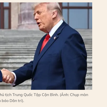
ủ tịch Trung Quốc Tập Cận Bình. (Ảnh: Chụp màn
h báo Dân trí).