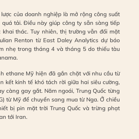
 lược của doanh nghiệp là mở rộng công suất
ng quá tải. Điều này giúp công ty sẵn sàng tiếp
khai thác. Tuy nhiên, thị trường vẫn đối mặt
lian Renton từ East Daley Analytics dự báo
m nhẹ trong tháng 4 và tháng 5 do thiếu tàu
Panama.
nh ethane Mỹ hiện đã gắn chặt với nhu cầu từ
 kết kinh tế khó tách rời giữa hai siêu cường,
gày càng gay gắt. Năm ngoái, Trung Quốc từng
NG) từ Mỹ để chuyển sang mua từ Nga. Ở chiều
hiết bị pin mặt trời Trung Quốc và trừng phạt
n tới Iran.