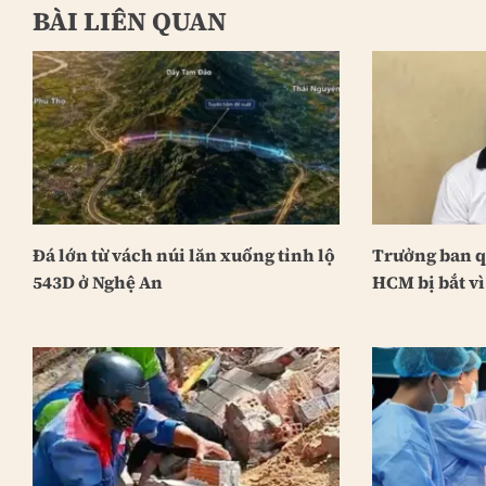
BÀI LIÊN QUAN
Đá lớn từ vách núi lăn xuống tỉnh lộ
Trưởng ban q
543D ở Nghệ An
HCM bị bắt vì