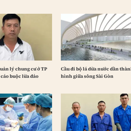
uản lý chung cư ở TP
Cầu đi bộ lá dừa nước dần thà
 cáo buộc lừa đảo
hình giữa sông Sài Gòn