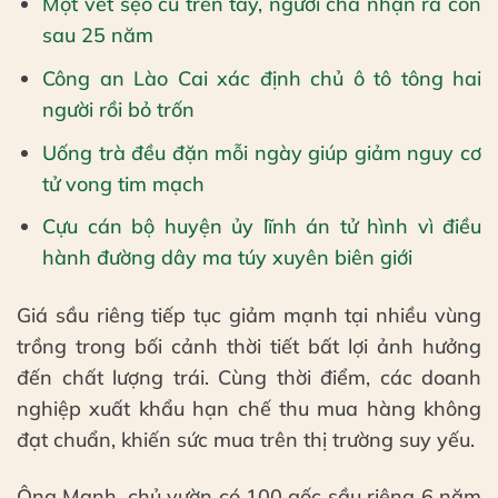
Một vết sẹo cũ trên tay, người cha nhận ra con
sau 25 năm
Công an Lào Cai xác định chủ ô tô tông hai
người rồi bỏ trốn
Uống trà đều đặn mỗi ngày giúp giảm nguy cơ
tử vong tim mạch
Cựu cán bộ huyện ủy lĩnh án tử hình vì điều
hành đường dây ma túy xuyên biên giới
Giá sầu riêng tiếp tục giảm mạnh tại nhiều vùng
trồng trong bối cảnh thời tiết bất lợi ảnh hưởng
đến chất lượng trái. Cùng thời điểm, các doanh
nghiệp xuất khẩu hạn chế thu mua hàng không
đạt chuẩn, khiến sức mua trên thị trường suy yếu.
Ông Mạnh, chủ vườn có 100 gốc sầu riêng 6 năm