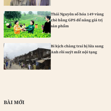
Thái Nguyên số hóa 149 vùng
chè bằng GPS để nâng giá trị
sản phẩm
Bi kịch chàng trai bị lừa sang
Anh rồi suýt mất nội tạng
BÀI MỚI