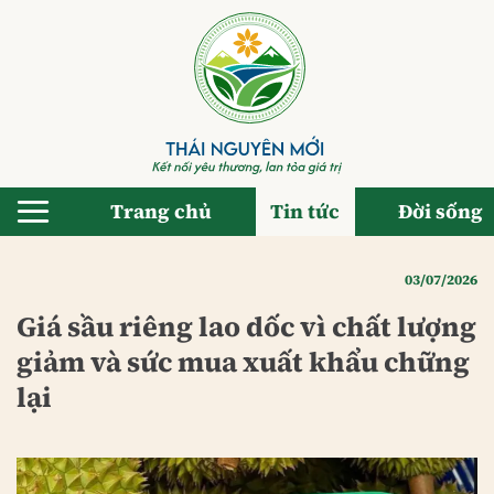
Bỏ
qua
nội
dung
Trang chủ
Tin tức
Đời sống
03/07/2026
Giá sầu riêng lao dốc vì chất lượng
giảm và sức mua xuất khẩu chững
lại