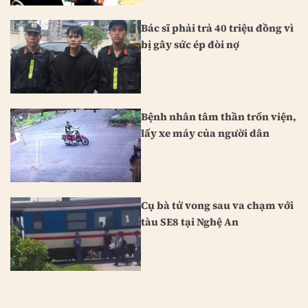
Bác sĩ phải trả 40 triệu đồng vì
bị gây sức ép đòi nợ
Bệnh nhân tâm thần trốn viện,
lấy xe máy của người dân
Cụ bà tử vong sau va chạm với
tàu SE8 tại Nghệ An