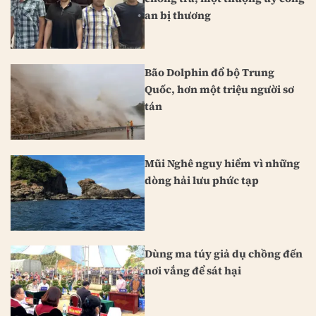
an bị thương
Bão Dolphin đổ bộ Trung
Quốc, hơn một triệu người sơ
tán
Mũi Nghê nguy hiểm vì những
dòng hải lưu phức tạp
Dùng ma túy giả dụ chồng đến
nơi vắng để sát hại