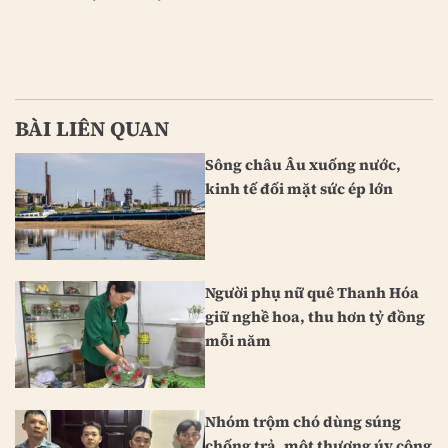
BÀI LIÊN QUAN
Sông châu Âu xuống nước,
kinh tế đối mặt sức ép lớn
Người phụ nữ quê Thanh Hóa
giữ nghề hoa, thu hơn tỷ đồng
mỗi năm
Nhóm trộm chó dùng súng
chống trả, một thượng úy công