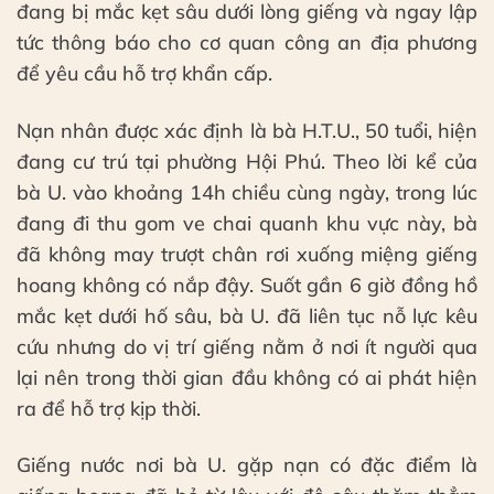
đang bị mắc kẹt sâu dưới lòng giếng và ngay lập
tức thông báo cho cơ quan công an địa phương
để yêu cầu hỗ trợ khẩn cấp.
Nạn nhân được xác định là bà H.T.U., 50 tuổi, hiện
đang cư trú tại phường Hội Phú. Theo lời kể của
bà U. vào khoảng 14h chiều cùng ngày, trong lúc
đang đi thu gom ve chai quanh khu vực này, bà
đã không may trượt chân rơi xuống miệng giếng
hoang không có nắp đậy. Suốt gần 6 giờ đồng hồ
mắc kẹt dưới hố sâu, bà U. đã liên tục nỗ lực kêu
cứu nhưng do vị trí giếng nằm ở nơi ít người qua
lại nên trong thời gian đầu không có ai phát hiện
ra để hỗ trợ kịp thời.
Giếng nước nơi bà U. gặp nạn có đặc điểm là