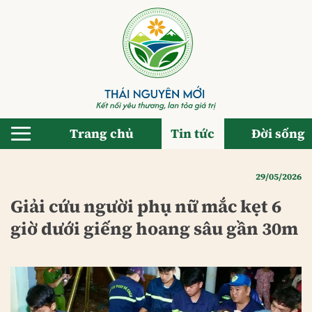
Bỏ
qua
nội
dung
Trang chủ
Tin tức
Đời sống
29/05/2026
Giải cứu người phụ nữ mắc kẹt 6
giờ dưới giếng hoang sâu gần 30m