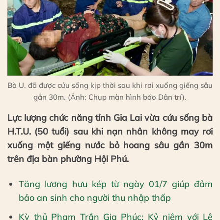
Bà U. đã được cứu sống kịp thời sau khi rơi xuống giếng sâu
gần 30m. (Ảnh: Chụp màn hình báo Dân trí).
Lực lượng chức năng tỉnh Gia Lai vừa cứu sống bà
H.T.U. (50 tuổi) sau khi nạn nhân không may rơi
xuống một giếng nước bỏ hoang sâu gần 30m
trên địa bàn phường Hội Phú.
Tăng lương hưu kép từ ngày 01/7 giúp đảm
bảo an sinh cho người thu nhập thấp
Kỳ thủ Phạm Trần Gia Phúc: Kỷ niệm với Lê