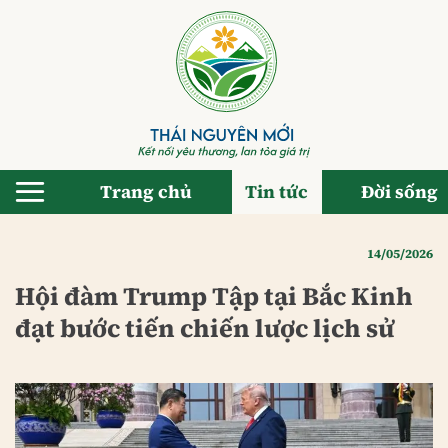
Bỏ
qua
nội
dung
Trang chủ
Tin tức
Đời sống
14/05/2026
Hội đàm Trump Tập tại Bắc Kinh
đạt bước tiến chiến lược lịch sử