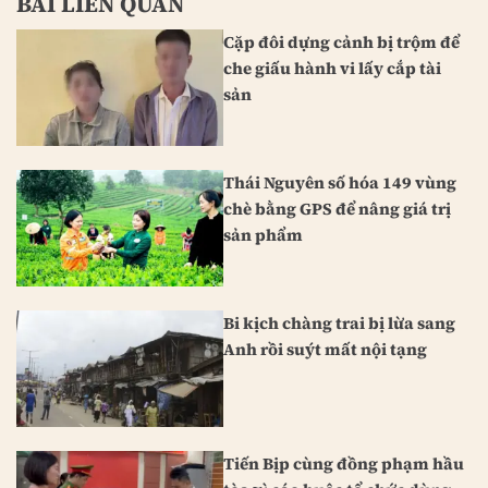
BÀI LIÊN QUAN
Cặp đôi dựng cảnh bị trộm để
che giấu hành vi lấy cắp tài
sản
Thái Nguyên số hóa 149 vùng
chè bằng GPS để nâng giá trị
sản phẩm
Bi kịch chàng trai bị lừa sang
Anh rồi suýt mất nội tạng
Tiến Bịp cùng đồng phạm hầu