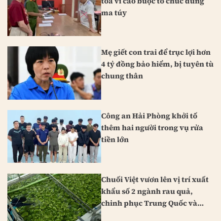
tòa vì cáo buộc tổ chức dùng
ma túy
Mẹ giết con trai để trục lợi hơn
4 tỷ đồng bảo hiểm, bị tuyên tù
chung thân
Công an Hải Phòng khởi tố
thêm hai người trong vụ rửa
tiền lớn
Chuối Việt vươn lên vị trí xuất
khẩu số 2 ngành rau quả,
chinh phục Trung Quốc và
Nhật Bản