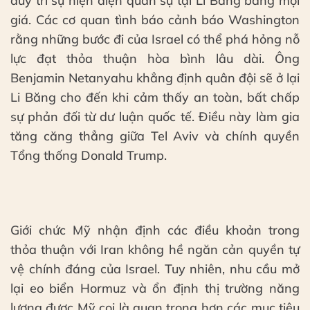
duy trì sự hiện diện quân sự tại Li Băng bằng mọi
giá. Các cơ quan tình báo cảnh báo Washington
rằng những bước đi của Israel có thể phá hỏng nỗ
lực đạt thỏa thuận hòa bình lâu dài. Ông
Benjamin Netanyahu khẳng định quân đội sẽ ở lại
Li Băng cho đến khi cảm thấy an toàn, bất chấp
sự phản đối từ dư luận quốc tế. Điều này làm gia
tăng căng thẳng giữa Tel Aviv và chính quyền
Tổng thống Donald Trump.
Giới chức Mỹ nhận định các điều khoản trong
thỏa thuận với Iran không hề ngăn cản quyền tự
vệ chính đáng của Israel. Tuy nhiên, nhu cầu mở
lại eo biển Hormuz và ổn định thị trường năng
lượng được Mỹ coi là quan trọng hơn các mục tiêu