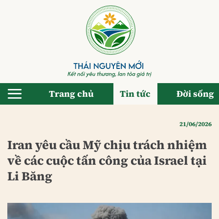
Bỏ
qua
nội
dung
Trang chủ
Tin tức
Đời sống
21/06/2026
Iran yêu cầu Mỹ chịu trách nhiệm
về các cuộc tấn công của Israel tại
Li Băng