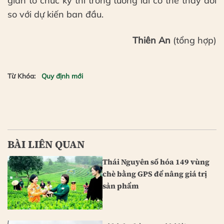
gian tổ chức kỳ thi trong tương lai có thể thay đổi
so với dự kiến ban đầu.
Thiên An
(tổng hợp)
Từ Khóa:
Quy định mới
BÀI LIÊN QUAN
Thái Nguyên số hóa 149 vùng
chè bằng GPS để nâng giá trị
sản phẩm