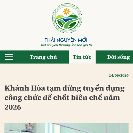
Bỏ
qua
nội
dung
Trang chủ
Tin tức
Đời sống
14/06/2026
Khánh Hòa tạm dừng tuyển dụng
công chức để chốt biên chế năm
2026