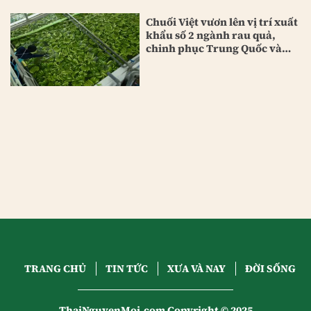
Chuối Việt vươn lên vị trí xuất
khẩu số 2 ngành rau quả,
chinh phục Trung Quốc và
Nhật Bản
TRANG CHỦ
TIN TỨC
XƯA VÀ NAY
ĐỜI SỐNG
ThaiNguyenMoi.com Copyright © 2025