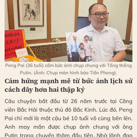
Peng Pai (36 tuổi) cầm bức ảnh chụp chung với Tổng thống
Putin. (Ảnh: Chụp màn hình báo Tiền Phong).
Cảm hứng mạnh mẽ từ bức ảnh lịch sử
cách đây hơn hai thập kỷ
Câu chuyện bắt đầu từ 26 năm trước tại Công
viên Bắc Hải thuộc thủ đô Bắc Kinh. Lúc đó, Peng
Pai chỉ mới là một cậu bé 10 tuổi vô cùng bẽn lẽn.
Anh may mắn được chụp ảnh chung với ông
Putin trong chuyến thăm đầu tiên. Nhà lãnh đạo