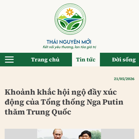
Bỏ
qua
nội
dung
Trang chủ
Tin tức
Đời sống
21/05/2026
Khoảnh khắc hội ngộ đầy xúc
động của Tổng thống Nga Putin
thăm Trung Quốc