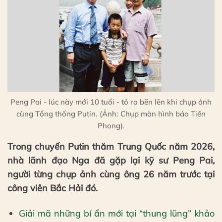
Peng Pai - lúc này mới 10 tuổi - tỏ ra bẽn lẽn khi chụp ảnh
cùng Tổng thống Putin. (Ảnh: Chụp màn hình báo Tiền
Phong).
Trong chuyến Putin thăm Trung Quốc năm 2026,
nhà lãnh đạo Nga đã gặp lại kỹ sư Peng Pai,
người từng chụp ảnh cùng ông 26 năm trước tại
công viên Bắc Hải đó.
Giải mã những bí ẩn mới tại “thung lũng” khảo