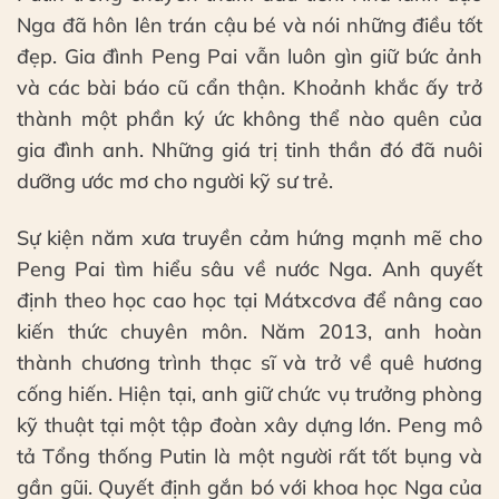
Nga đã hôn lên trán cậu bé và nói những điều tốt
đẹp. Gia đình Peng Pai vẫn luôn gìn giữ bức ảnh
và các bài báo cũ cẩn thận. Khoảnh khắc ấy trở
thành một phần ký ức không thể nào quên của
gia đình anh. Những giá trị tinh thần đó đã nuôi
dưỡng ước mơ cho người kỹ sư trẻ.
Sự kiện năm xưa truyền cảm hứng mạnh mẽ cho
Peng Pai tìm hiểu sâu về nước Nga. Anh quyết
định theo học cao học tại Mátxcơva để nâng cao
kiến thức chuyên môn. Năm 2013, anh hoàn
thành chương trình thạc sĩ và trở về quê hương
cống hiến. Hiện tại, anh giữ chức vụ trưởng phòng
kỹ thuật tại một tập đoàn xây dựng lớn. Peng mô
tả Tổng thống Putin là một người rất tốt bụng và
gần gũi. Quyết định gắn bó với khoa học Nga của