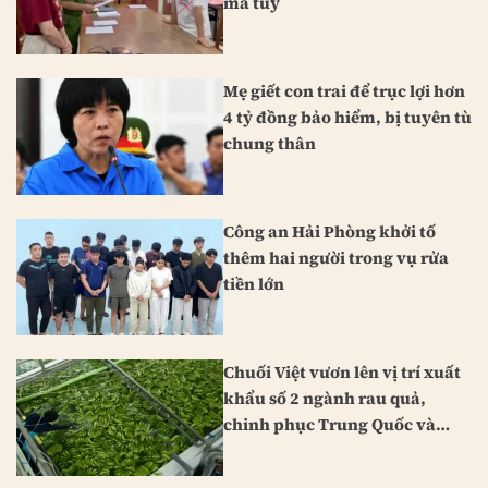
ma túy
Mẹ giết con trai để trục lợi hơn
4 tỷ đồng bảo hiểm, bị tuyên tù
chung thân
Công an Hải Phòng khởi tố
thêm hai người trong vụ rửa
tiền lớn
Chuối Việt vươn lên vị trí xuất
khẩu số 2 ngành rau quả,
chinh phục Trung Quốc và
Nhật Bản