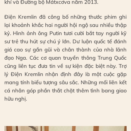
khí và Đường bộ Mátxcơva năm 2013.
Điện Kremlin đã công bố những thước phim ghi
lại khoảnh khắc hai người hội ngộ sau nhiều thập
kỷ. Hình ảnh ông Putin tươi cười bắt tay người kỹ
sư trẻ thu hút sự chú ý lớn. Dư luận quốc tế đánh
giá cao sự gần gũi và chân thành của nhà lãnh
đạo Nga. Các cơ quan truyền thông Trung Quốc
cũng liên tục đưa tin về sự kiện đặc biệt này. Trợ
lý Điện Kremlin nhận định đây là một cuộc gặp
mang tính biểu tượng sâu sắc. Những mối liên kết
cá nhân góp phần thắt chặt thêm tình bang giao
hữu nghị.