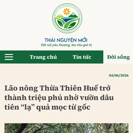
Bỏ
qua
nội
dung
Trang chủ
Tin tức
Đời sống
04/06/2026
Lão nông Thừa Thiên Huế trở
thành triệu phú nhờ vườn dâu
tiên “lạ” quả mọc từ gốc