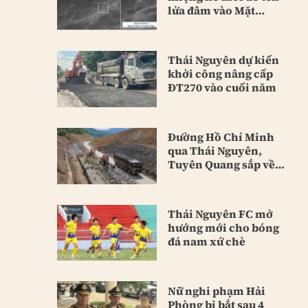
lửa đâm vào Mặt
Trăng
Thái Nguyên dự kiến
khởi công nâng cấp
ĐT270 vào cuối năm
Đường Hồ Chí Minh
qua Thái Nguyên,
Tuyên Quang sắp về
đích
Thái Nguyên FC mở
hướng mới cho bóng
đá nam xứ chè
Nữ nghi phạm Hải
Phòng bị bắt sau 4