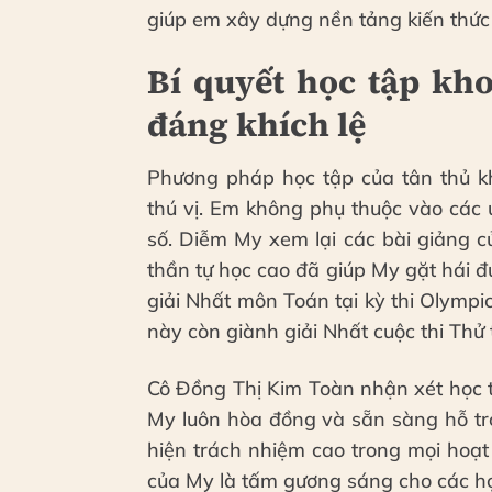
giúp em xây dựng nền tảng kiến thức
Bí quyết học tập kho
đáng khích lệ
Phương pháp học tập của tân thủ k
thú vị. Em không phụ thuộc vào các 
số. Diễm My xem lại các bài giảng của
thần tự học cao đã giúp My gặt hái đư
giải Nhất môn Toán tại kỳ thi Olymp
này còn giành giải Nhất cuộc thi Th
Cô Đồng Thị Kim Toàn nhận xét học t
My luôn hòa đồng và sẵn sàng hỗ trợ
hiện trách nhiệm cao trong mọi hoạt
của My là tấm gương sáng cho các họ