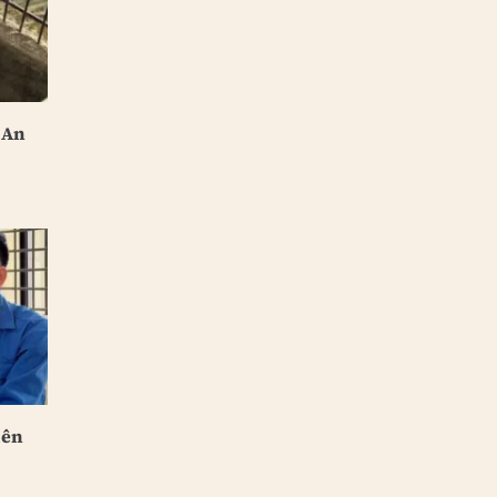
 An
iên