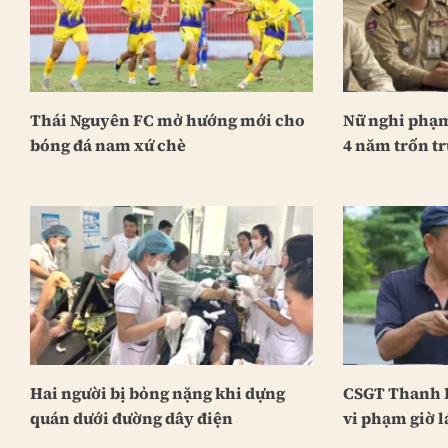
Thái Nguyên FC mở hướng mới cho
Nữ nghi phạm
bóng đá nam xứ chè
4 năm trốn tr
Hai người bị bỏng nặng khi dựng
CSGT Thanh H
quán dưới đường dây điện
vi phạm giờ l