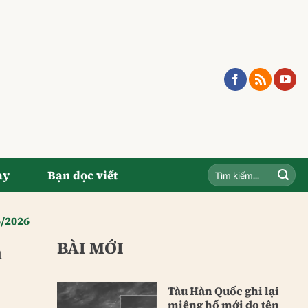
ay
Bạn đọc viết
6/2026
BÀI MỚI
n
Tàu Hàn Quốc ghi lại
miệng hố mới do tên