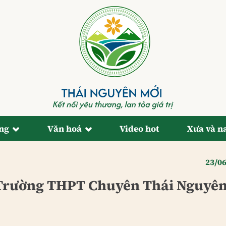
ống
Văn hoá
Video hot
Xưa và n
23/0
 Trường THPT Chuyên Thái Nguyê