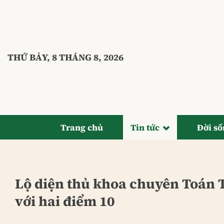
Bỏ
qua
nội
dung
THỨ BẢY, 8 THÁNG 8, 2026
Trang chủ
Tin tức
Đời s
Lộ diện thủ khoa chuyên Toán
với hai điểm 10