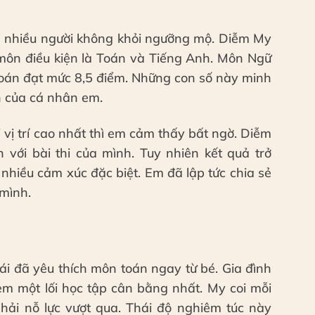
ến nhiều người không khỏi ngưỡng mộ. Diễm My
 môn điều kiện là Toán và Tiếng Anh. Môn Ngữ
án đạt mức 8,5 điểm. Những con số này minh
n của cá nhân em.
 vị trí cao nhất thì em cảm thấy bất ngờ. Diễm
 với bài thi của mình. Tuy nhiên kết quả trở
nhiều cảm xúc đặc biệt. Em đã lập tức chia sẻ
 mình.
ái đã yêu thích môn toán ngay từ bé. Gia đình
em một lối học tập cân bằng nhất. My coi mỗi
phải nỗ lực vượt qua. Thái độ nghiêm túc này