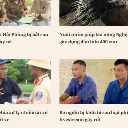
 Hải Phòng bị bắt sau
Nuôi nhím giúp lão nông Nghệ
uy nã
gây dựng đàn hơn 400 con
óa xử lý nhiều tài xế
Ba người bị khởi tố sau loạt ph
ái xe
livestream gây rối