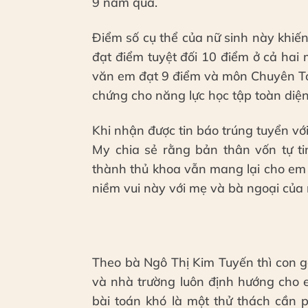
9 năm qua.
Điểm số cụ thể của nữ sinh này khi
đạt điểm tuyệt đối 10 điểm ở cả hai
văn em đạt 9 điểm và môn Chuyên To
chứng cho năng lực học tập toàn diệ
Khi nhận được tin báo trúng tuyển với
My chia sẻ rằng bản thân vốn tự tin
thành thủ khoa vẫn mang lại cho em 
niềm vui này với mẹ và bà ngoại của
Theo bà Ngô Thị Kim Tuyến thì con g
và nhà trường luôn định hướng cho 
bài toán khó là một thử thách cần 