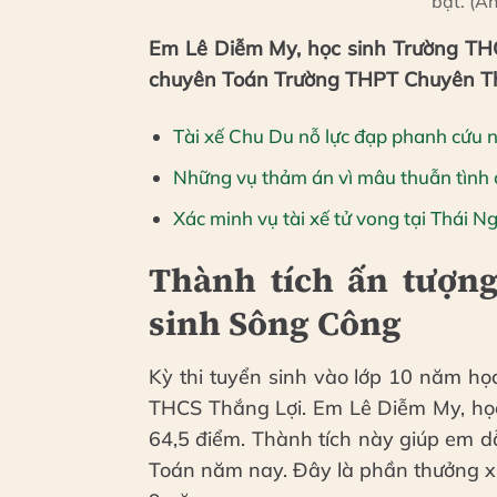
bật. (Ả
Em Lê Diễm My, học sinh Trường THC
chuyên Toán Trường THPT Chuyên Thá
Tài xế Chu Du nỗ lực đạp phanh cứu n
Những vụ thảm án vì mâu thuẫn tình 
Xác minh vụ tài xế tử vong tại Thái N
Thành tích ấn tượng
sinh Sông Công
Kỳ thi tuyển sinh vào lớp 10 năm h
THCS Thắng Lợi. Em Lê Diễm My, học 
64,5 điểm. Thành tích này giúp em 
Toán năm nay. Đây là phần thưởng x