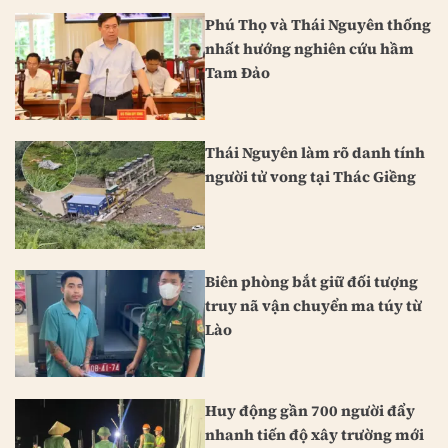
Phú Thọ và Thái Nguyên thống
nhất hướng nghiên cứu hầm
Tam Đảo
Thái Nguyên làm rõ danh tính
người tử vong tại Thác Giềng
Biên phòng bắt giữ đối tượng
truy nã vận chuyển ma túy từ
Lào
Huy động gần 700 người đẩy
nhanh tiến độ xây trường mới