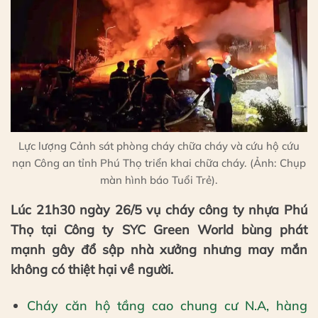
Lực lượng Cảnh sát phòng cháy chữa cháy và cứu hộ cứu
nạn Công an tỉnh Phú Thọ triển khai chữa cháy. (Ảnh: Chụp
màn hình báo Tuổi Trẻ).
Lúc 21h30 ngày 26/5 vụ cháy công ty nhựa Phú
Thọ tại Công ty SYC Green World bùng phát
mạnh gây đổ sập nhà xưởng nhưng may mắn
không có thiệt hại về người.
Cháy căn hộ tầng cao chung cư N.A, hàng