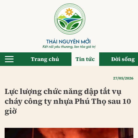
Bỏ
qua
nội
dung
Trang chủ
Tin tức
Đời sống
27/05/2026
Lực lượng chức năng dập tắt vụ
cháy công ty nhựa Phú Thọ sau 10
giờ