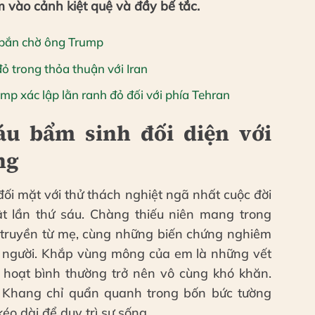
m vào cảnh kiệt quệ và đầy bế tắc.
 bắn chờ ông Trump
ỏ trong thỏa thuận với Iran
mp xác lập lằn ranh đỏ đối với phía Tehran
u bẩm sinh đối diện với
ng
ối mặt với thử thách nghiệt ngã nhất cuộc đời
t lần thứ sáu. Chàng thiếu niên mang trong
truyền từ mẹ, cùng những biến chứng nghiêm
ửa người. Khắp vùng mông của em là những vết
nh hoạt bình thường trở nên vô cùng khó khăn.
 Khang chỉ quẩn quanh trong bốn bức tường
éo dài để duy trì sự sống.