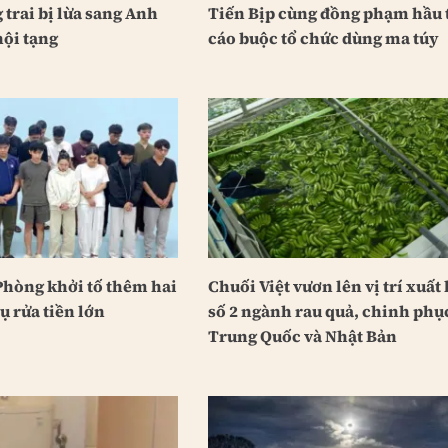
 trai bị lừa sang Anh
Tiến Bịp cùng đồng phạm hầu t
nội tạng
cáo buộc tổ chức dùng ma túy
Phòng khởi tố thêm hai
Chuối Việt vươn lên vị trí xuất
ụ rửa tiền lớn
số 2 ngành rau quả, chinh phụ
Trung Quốc và Nhật Bản