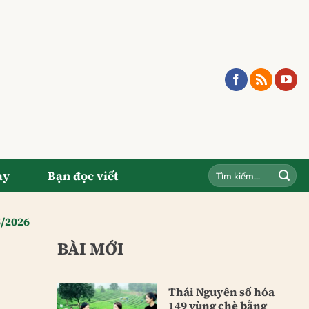
ay
Bạn đọc viết
5/2026
BÀI MỚI
Thái Nguyên số hóa
149 vùng chè bằng