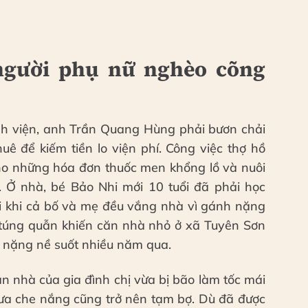
 người phụ nữ nghèo cõng
ệnh viện, anh Trần Quang Hùng phải bươn chải
uê để kiếm tiền lo viện phí. Công việc thợ hồ
ho những hóa đơn thuốc men khổng lồ và nuôi
 Ở nhà, bé Bảo Nhi mới 10 tuổi đã phải học
i khi cả bố và mẹ đều vắng nhà vì gánh nặng
à túng quẫn khiến căn nhà nhỏ ở xã Tuyên Sơn
, nặng nề suốt nhiều năm qua.
n nhà của gia đình chị vừa bị bão làm tốc mái
ưa che nắng cũng trở nên tạm bợ. Dù đã được