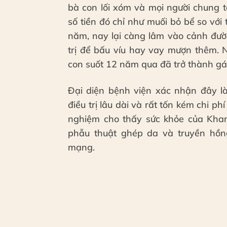
bà con lối xóm và mọi người chung 
số tiền đó chỉ như muối bỏ bể so với 
năm, nay lại càng lâm vào cảnh đườ
trị để bấu víu hay vay mượn thêm. 
con suốt 12 năm qua đã trở thành gá
Đại diện bệnh viện xác nhận đây l
điều trị lâu dài và rất tốn kém chi p
nghiệm cho thấy sức khỏe của Khan
phẫu thuật ghép da và truyền hồng
mạng.