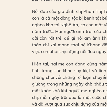
Nỗi đau của gia đình chị Phan Thị T
còn là cả một dòng tộc bị bệnh tật b
nghèo khó tại Nghệ An, có cha mất vì
năm trước. Hai người anh trai của c
đời còn rất trẻ, để lại nỗi ám ảnh 
thân chị khi mang thai bé Khang đã
việc con phải chịu đựng nỗi đau ngay t
Hiện tại, hai mẹ con đang cùng nằm
tình trạng sức khỏe suy kiệt và ti
chống chọi với chứng rối loạn chuyển
giường trong những ngày chờ phẫu t
mặt khắc khổ khi người mẹ nghèo ng
chị, mỗi ngày trôi qua là một cuộc 
và đã vượt quá sức chịu đựng của một