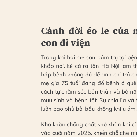
Cảnh đời éo le của
con đi viện
Trong khi hai mẹ con bám trụ tại b
khắp nơi, kể cả ra tận Hà Nội làm th
bấp bênh không đủ để anh chi trả c
mẹ già 75 tuổi đang đổ bệnh ở quê.
cách tự chăm sóc bản thân và bà nộ
mưu sinh và bệnh tật. Sự chia lìa v
luôn bao phủ bởi bầu không khí u ám
Khó khăn chồng chất khó khăn khi că
vào cuối năm 2025, khiến chỗ che m