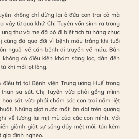
uyên không chỉ dừng lại ở đứa con trai cả mà
ủa vây từ quá khứ. Chị Tuyên vốn sinh ra trong
 ung thư và mẹ đã bỏ đi biệt tích từ hàng chục
hị cũng đã qua đời vì bệnh máu trắng khi tuổi
khôn nguôi về căn bệnh di truyền về máu. Bản
 không có điều kiện khám sàng lọc, dẫn đến
ừ khi mới lọt lòng.
 điều trị tại Bệnh viện Trung ương Huế trong
nh thần sa sút. Chị Tuyên vừa phải gồng mình
 hóa sắt, vừa phải chăm sóc con trai nằm liệt
huật. Những giọt nước mắt lăn dài trên gương
hĩ về tương lai mịt mù của các con mình. Với
chiến giành giật sự sống đầy mệt mỏi, tốn kém
 gia đình nghèo.