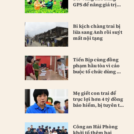
GPS để nâng giá trị
sản phẩm
Bi kịch chàng trai bị
lừa sang Anh rồi suýt
mất nội tạng
Tiến Bịp cùng đồng
phạm hầu tòa vì cáo
buộc tổ chức dùng ma
túy
Mẹ giết con trai để
trục lợi hơn 4 tỷ đồng
bảo hiểm, bị tuyên tù
chung thân
Công an Hải Phòng
khởi tố thêm hai