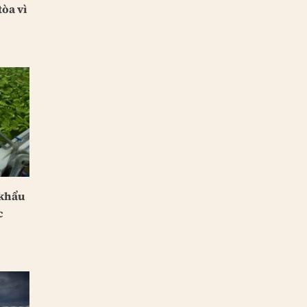
òa vì
 khẩu
c