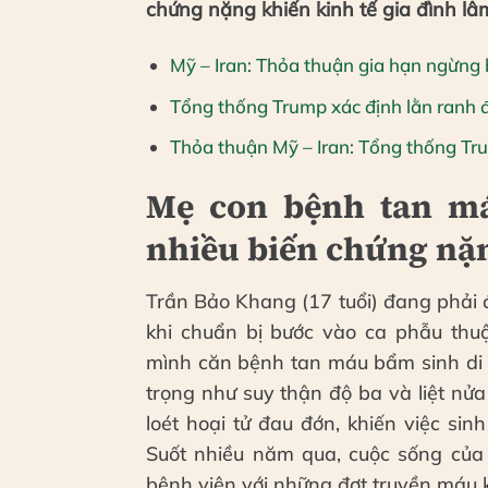
chứng nặng khiến kinh tế gia đình lâ
Mỹ – Iran: Thỏa thuận gia hạn ngừng
Tổng thống Trump xác định lằn ranh đ
Thỏa thuận Mỹ – Iran: Tổng thống Tru
Mẹ con bệnh tan má
nhiều biến chứng nặ
Trần Bảo Khang (17 tuổi) đang phải đ
khi chuẩn bị bước vào ca phẫu thuậ
mình căn bệnh tan máu bẩm sinh di 
trọng như suy thận độ ba và liệt n
loét hoại tử đau đớn, khiến việc si
Suốt nhiều năm qua, cuộc sống của
bệnh viện với những đợt truyền máu k