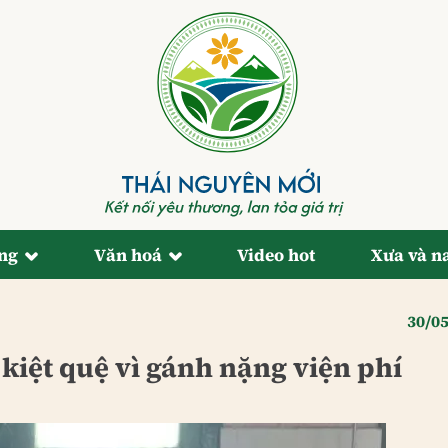
ống
Văn hoá
Video hot
Xưa và n
30/0
iệt quệ vì gánh nặng viện phí