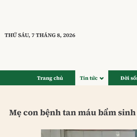
Bỏ
qua
nội
dung
THỨ SÁU, 7 THÁNG 8, 2026
Trang chủ
Tin tức
Đời s
Mẹ con bệnh tan máu bẩm sinh k