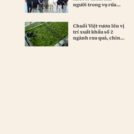
người trong vụ rửa
tiền lớn
Chuối Việt vươn lên vị
trí xuất khẩu số 2
ngành rau quả, chinh
phục Trung Quốc và
Nhật Bản