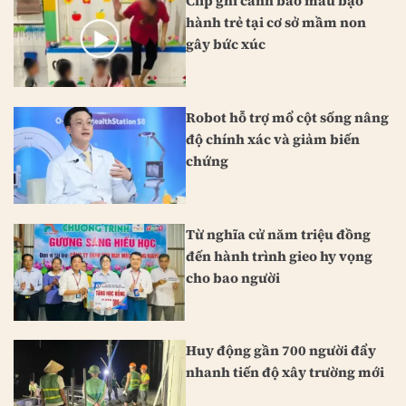
Clip ghi cảnh bảo mẫu bạo
hành trẻ tại cơ sở mầm non
gây bức xúc
Robot hỗ trợ mổ cột sống nâng
độ chính xác và giảm biến
chứng
Từ nghĩa cử năm triệu đồng
đến hành trình gieo hy vọng
cho bao người
Huy động gần 700 người đẩy
nhanh tiến độ xây trường mới