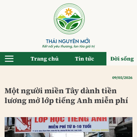
Bỏ
qua
nội
dung
Trang chủ
Tin tức
Đời sống
09/05/2026
Một người miền Tây dành tiền
lương mở lớp tiếng Anh miễn phí