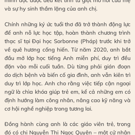
mình đọc được đều kết tinh từ giọt mồ hôi của mẹ
và sự hy sinh thầm lặng của anh chị.
Chính những ký ức tuổi thơ đã trở thành động lực
để anh nỗ lực học tập, hoàn thành chương trình
thạc sĩ tại Đại học Sorbonne (Pháp) trước khi trở
về quê hương cống hiến. Từ năm 2020, anh bắt
đầu mở lớp học tiếng Anh miễn phí, duy trì đều
đặn vào mỗi cuối tuần. Dù từng phải gián đoạn
do dịch bệnh và biến cố gia đình, anh vẫn kiên trì
duy trì lớp học. Anh cho rằng việc tiếp cận ngoại
ngữ là chìa khóa giúp trẻ em, kể cả những em có
định hướng làm công nhân, nâng cao kỹ năng và
cơ hội nghề nghiệp trong tương lai.
Đồng hành cùng anh là các giáo viên trẻ, trong
đó có chị Nguyễn Thị Ngọc Quyên – một cử nhân