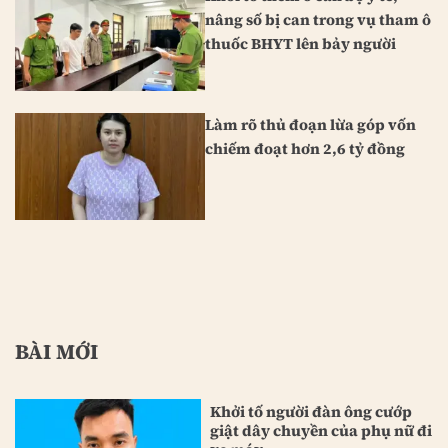
nâng số bị can trong vụ tham ô
thuốc BHYT lên bảy người
Làm rõ thủ đoạn lừa góp vốn
chiếm đoạt hơn 2,6 tỷ đồng
BÀI MỚI
Khởi tố người đàn ông cướp
giật dây chuyền của phụ nữ đi