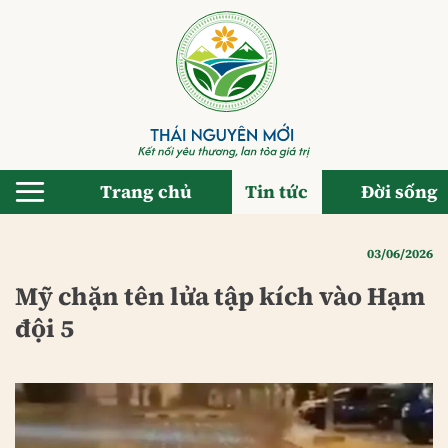
Bỏ
qua
nội
dung
Trang chủ
Tin tức
Đời sống
03/06/2026
Mỹ chặn tên lửa tập kích vào Hạm
đội 5