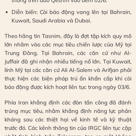
thông trên đảo Qeshm vào đêm 02/6.
Diễn biến: Còi báo động vang lên tại Bahrain,
Kuwait, Saudi Arabia và Dubai.
Theo hãng tin Tasnim, đây là đợt tập kích quy mô
lớn nhằm vào các mục tiêu chiến lược của Mỹ tại
Trung Đông. Tại Bahrain, các căn cứ như Al-
Juffair đã ghi nhận nhiều tiếng nổ lớn. Tại Kuwait,
lính Mỹ tại các căn cứ Ali Al-Salem và Arifjan phải
thực hiện các biện pháp trú ẩn khẩn cấp khi còi
báo động được kích hoạt liên tục trong ngày 03/6.
Phía Iran khẳng định các đòn tấn công đã đánh
trúng mục tiêu, nhằm khẳng định năng lực phản
kháng sau các thiệt hại về kinh tế và kỹ thuật
trước đó. Các kênh thông tin của IRGC liên tục cập