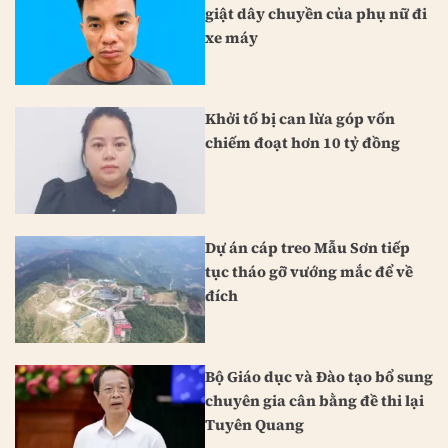
giật dây chuyền của phụ nữ đi
xe máy
Khởi tố bị can lừa góp vốn
chiếm đoạt hơn 10 tỷ đồng
Dự án cáp treo Mẫu Sơn tiếp
tục tháo gỡ vướng mắc để về
đích
Bộ Giáo dục và Đào tạo bổ sung
chuyên gia cân bằng đề thi lại
Tuyên Quang