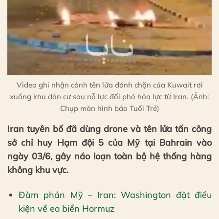
Video ghi nhận cảnh tên lửa đánh chặn của Kuwait rơi
xuống khu dân cư sau nỗ lực đối phó hỏa lực từ Iran. (Ảnh:
Chụp màn hình báo Tuổi Trẻ)
Iran tuyên bố đã dùng drone và tên lửa tấn công
sở chỉ huy Hạm đội 5 của Mỹ tại Bahrain vào
ngày 03/6, gây náo loạn toàn bộ hệ thống hàng
không khu vực.
Đàm phán Mỹ – Iran: Washington đặt điều
kiện về eo biển Hormuz