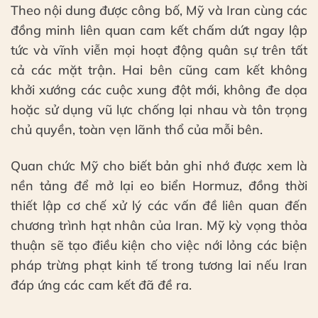
Theo nội dung được công bố, Mỹ và Iran cùng các
đồng minh liên quan cam kết chấm dứt ngay lập
tức và vĩnh viễn mọi hoạt động quân sự trên tất
cả các mặt trận. Hai bên cũng cam kết không
khởi xướng các cuộc xung đột mới, không đe dọa
hoặc sử dụng vũ lực chống lại nhau và tôn trọng
chủ quyền, toàn vẹn lãnh thổ của mỗi bên.
Quan chức Mỹ cho biết bản ghi nhớ được xem là
nền tảng để mở lại eo biển Hormuz, đồng thời
thiết lập cơ chế xử lý các vấn đề liên quan đến
chương trình hạt nhân của Iran. Mỹ kỳ vọng thỏa
thuận sẽ tạo điều kiện cho việc nới lỏng các biện
pháp trừng phạt kinh tế trong tương lai nếu Iran
đáp ứng các cam kết đã đề ra.