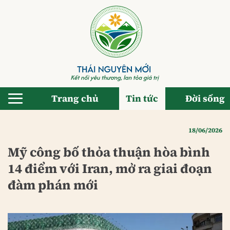
Bỏ
qua
nội
dung
Trang chủ
Tin tức
Đời sống
18/06/2026
Mỹ công bố thỏa thuận hòa bình
14 điểm với Iran, mở ra giai đoạn
đàm phán mới