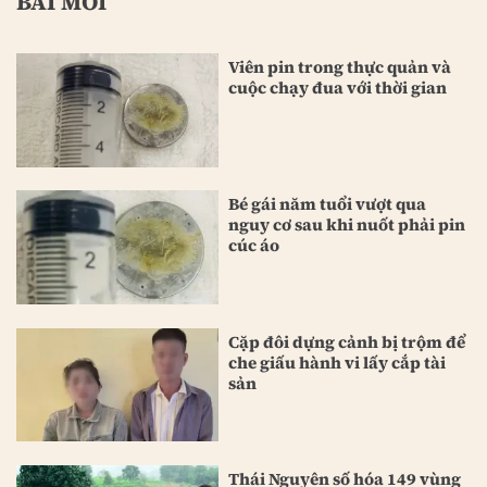
BÀI MỚI
Viên pin trong thực quản và
cuộc chạy đua với thời gian
Bé gái năm tuổi vượt qua
nguy cơ sau khi nuốt phải pin
cúc áo
Cặp đôi dựng cảnh bị trộm để
che giấu hành vi lấy cắp tài
sản
Thái Nguyên số hóa 149 vùng