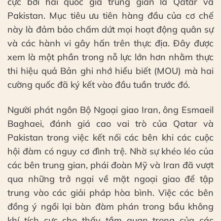
cực bởi hai quốc gia trung gian là Qatar và
Pakistan. Mục tiêu ưu tiên hàng đầu của cơ chế
này là đảm bảo chấm dứt mọi hoạt động quân sự
và các hành vi gây hấn trên thực địa. Đây được
xem là một phần trong nỗ lực lớn hơn nhằm thực
thi hiệu quả Bản ghi nhớ hiểu biết (MOU) mà hai
cường quốc đã ký kết vào đầu tuần trước đó.
Người phát ngôn Bộ Ngoại giao Iran, ông Esmaeil
Baghaei, đánh giá cao vai trò của Qatar và
Pakistan trong việc kết nối các bên khi các cuộc
hội đàm có nguy cơ đình trệ. Nhờ sự khéo léo của
các bên trung gian, phái đoàn Mỹ và Iran đã vượt
qua những trở ngại về mặt ngoại giao để tập
trung vào các giải pháp hòa bình. Việc các bên
đồng ý ngồi lại bàn đàm phán trong bầu không
khí tích cực cho thấy tầm quan trọng của các