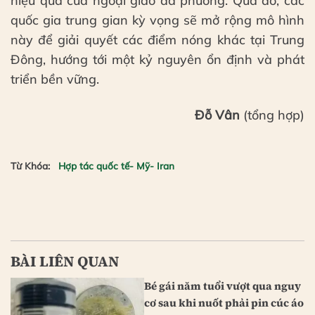
hiệu quả của ngoại giao đa phương. Qua đó, các
quốc gia trung gian kỳ vọng sẽ mở rộng mô hình
này để giải quyết các điểm nóng khác tại Trung
Đông, hướng tới một kỷ nguyên ổn định và phát
triển bền vững.
Đỗ Vân
(tổng hợp)
Từ Khóa:
Hợp tác quốc tế- Mỹ- Iran
BÀI LIÊN QUAN
Bé gái năm tuổi vượt qua nguy
cơ sau khi nuốt phải pin cúc áo