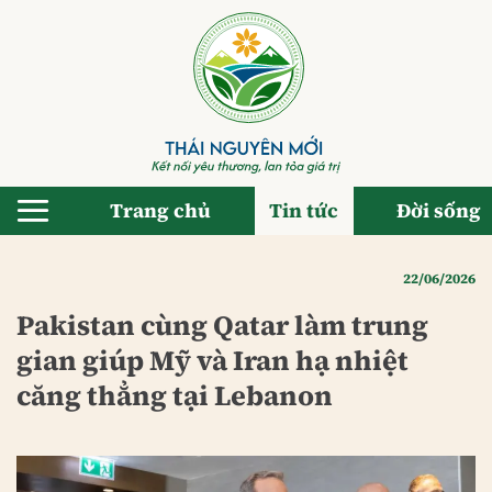
Bỏ
qua
nội
dung
Trang chủ
Tin tức
Đời sống
22/06/2026
Pakistan cùng Qatar làm trung
gian giúp Mỹ và Iran hạ nhiệt
căng thẳng tại Lebanon