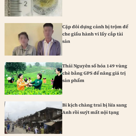
Cặp đôi dựng cảnh bị trộm để
che giấu hành vi lấy cắp tài
sản
Thái Nguyên số hóa 149 vùng
chè bằng GPS để nâng giá trị
sản phẩm
Bi kịch chàng trai bị lừa sang
Anh rồi suýt mất nội tạng