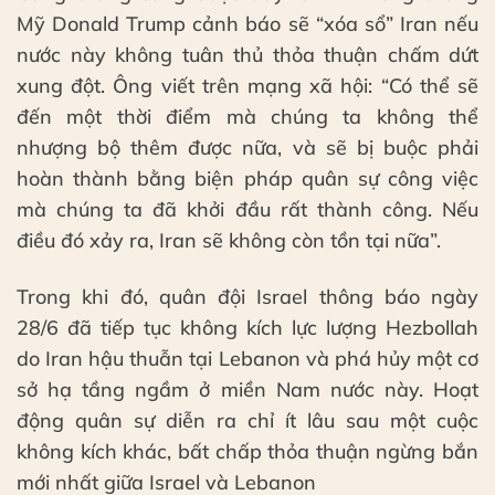
Mỹ Donald Trump cảnh báo sẽ “xóa sổ” Iran nếu
nước này không tuân thủ thỏa thuận chấm dứt
xung đột. Ông viết trên mạng xã hội: “Có thể sẽ
đến một thời điểm mà chúng ta không thể
nhượng bộ thêm được nữa, và sẽ bị buộc phải
hoàn thành bằng biện pháp quân sự công việc
mà chúng ta đã khởi đầu rất thành công. Nếu
điều đó xảy ra, Iran sẽ không còn tồn tại nữa”.
Trong khi đó, quân đội Israel thông báo ngày
28/6 đã tiếp tục không kích lực lượng Hezbollah
do Iran hậu thuẫn tại Lebanon và phá hủy một cơ
sở hạ tầng ngầm ở miền Nam nước này. Hoạt
động quân sự diễn ra chỉ ít lâu sau một cuộc
không kích khác, bất chấp thỏa thuận ngừng bắn
mới nhất giữa Israel và Lebanon