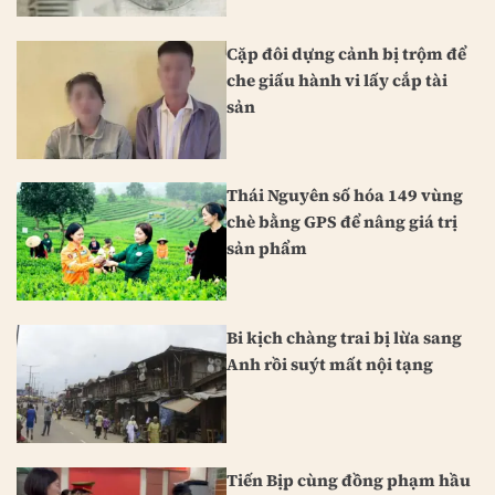
Cặp đôi dựng cảnh bị trộm để
che giấu hành vi lấy cắp tài
sản
Thái Nguyên số hóa 149 vùng
chè bằng GPS để nâng giá trị
sản phẩm
Bi kịch chàng trai bị lừa sang
Anh rồi suýt mất nội tạng
Tiến Bịp cùng đồng phạm hầu