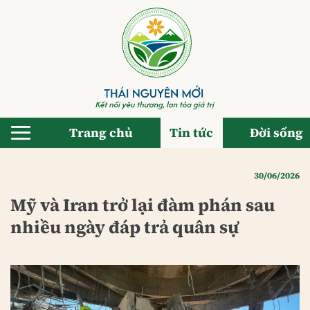
Bỏ
qua
nội
dung
Trang chủ
Tin tức
Đời sống
30/06/2026
Mỹ và Iran trở lại đàm phán sau
nhiều ngày đáp trả quân sự