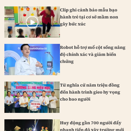
Clip ghi cảnh bảo mẫu bạo
hành trẻ tại cơ sở mầm non
gây bức xúc
Robot hỗ trợ mổ cột sống nâng
độ chính xác và giảm biến
chứng
Từ nghĩa cử năm triệu đồng
đến hành trình gieo hy vọng
cho bao người
Huy động gần 700 người đẩy
nhanh tiến độ xây trường mới