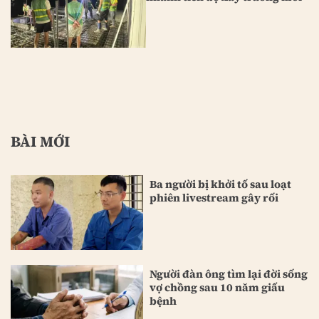
BÀI MỚI
Ba người bị khởi tố sau loạt
phiên livestream gây rối
Người đàn ông tìm lại đời sống
vợ chồng sau 10 năm giấu
bệnh