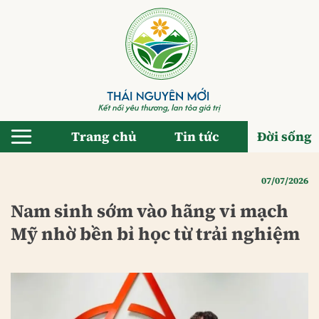
Bỏ
qua
nội
dung
Trang chủ
Tin tức
Đời sống
07/07/2026
Nam sinh sớm vào hãng vi mạch
Mỹ nhờ bền bỉ học từ trải nghiệm