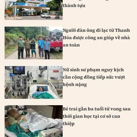
thành tựu
Người đàn ông đi lạc từ Thanh
Hóa được công an giúp về nhà
an toàn
Nữ sinh sư phạm nguy kịch
cần cộng đồng tiếp sức vượt
bệnh nặng
Bé trai gần ba tuổi tử vong sau
thời gian học tại cơ sở can
thiệp