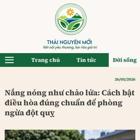
Bỏ
qua
nội
dung
Trang chủ
Tin tức
Đời sống
26/05/2026
Nắng nóng như chảo lửa: Cách bật
điều hòa đúng chuẩn để phòng
ngừa đột quỵ