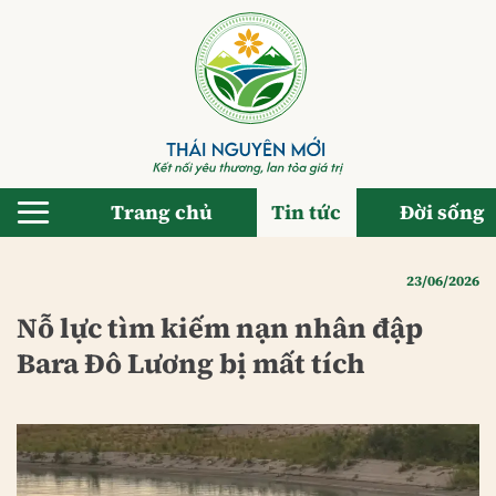
Bỏ
qua
nội
dung
Trang chủ
Tin tức
Đời sống
23/06/2026
Nỗ lực tìm kiếm nạn nhân đập
Bara Đô Lương bị mất tích