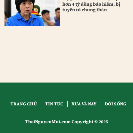
hơn 4 tỷ đồng bảo hiểm, bị
tuyên tù chung thân
TRANG CHỦ
TIN TỨC
XƯA VÀ NAY
ĐỜI SỐNG
ThaiNguyenMoi.com Copyright © 2025