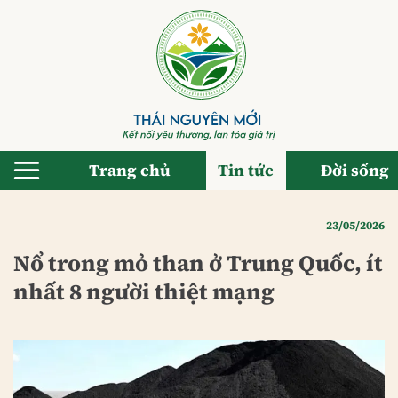
Bỏ
qua
nội
dung
Trang chủ
Tin tức
Đời sống
23/05/2026
Nổ trong mỏ than ở Trung Quốc, ít
nhất 8 người thiệt mạng