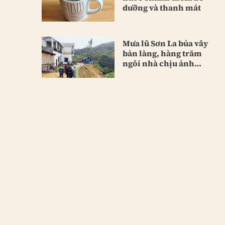
dưỡng và thanh mát
Mưa lũ Sơn La bủa vây
bản làng, hàng trăm
ngôi nhà chịu ảnh
hưởng