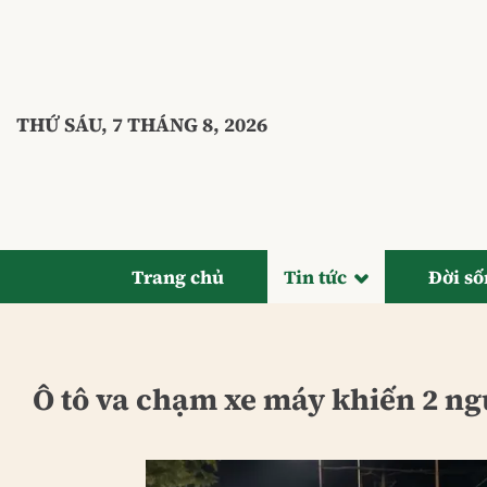
Bỏ
qua
nội
dung
THỨ SÁU, 7 THÁNG 8, 2026
Trang chủ
Tin tức
Đời s
Ô tô va chạm xe máy khiến 2 ng