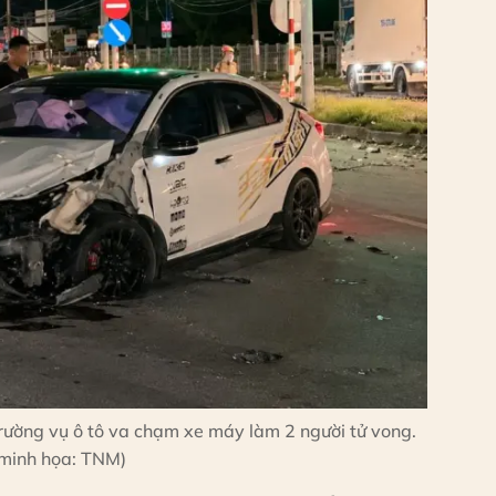
rường vụ ô tô va chạm xe máy làm 2 người tử vong.
minh họa: TNM)