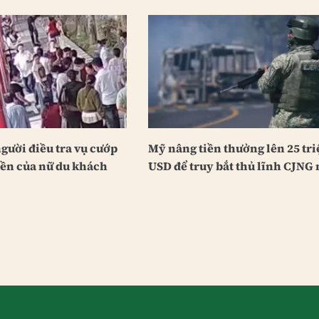
người điều tra vụ cướp
Mỹ nâng tiền thưởng lên 25 tri
yền của nữ du khách
USD để truy bắt thủ lĩnh CJNG