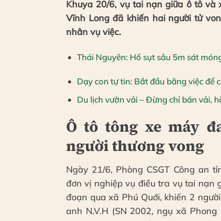
Khuya 20/6, vụ tai nạn giữa ô tô v
Vĩnh Long đã khiến hai người tử vo
nhân vụ việc.
Thái Nguyên: Hố sụt sâu 5m sát móng
Dạy con tự tin: Bắt đầu bằng việc để
Du lịch vườn vải – Đừng chỉ bán vải, 
Ô tô tông xe máy đ
người thương vong
Ngày 21/6, Phòng CSGT Công an tỉn
đơn vị nghiệp vụ điều tra vụ tai nạn 
đoạn qua xã Phú Quới, khiến 2 người
anh N.V.H (SN 2002, ngụ xã Phong H