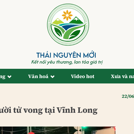
ống
Văn hoá
Video hot
Xưa và n
22/0
ười tử vong tại Vĩnh Long