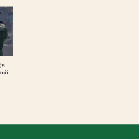
ệu
 mới