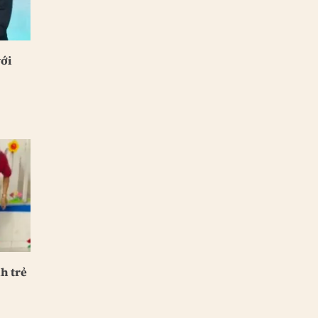
với
h trẻ