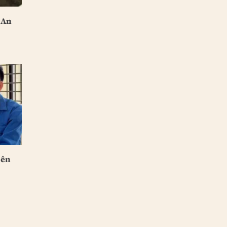
 An
iên