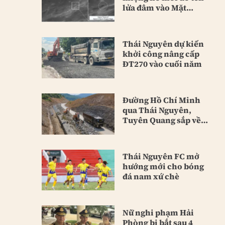
lửa đâm vào Mặt
Trăng
Thái Nguyên dự kiến
khởi công nâng cấp
ĐT270 vào cuối năm
Đường Hồ Chí Minh
qua Thái Nguyên,
Tuyên Quang sắp về
đích
Thái Nguyên FC mở
hướng mới cho bóng
đá nam xứ chè
Nữ nghi phạm Hải
Phòng bị bắt sau 4