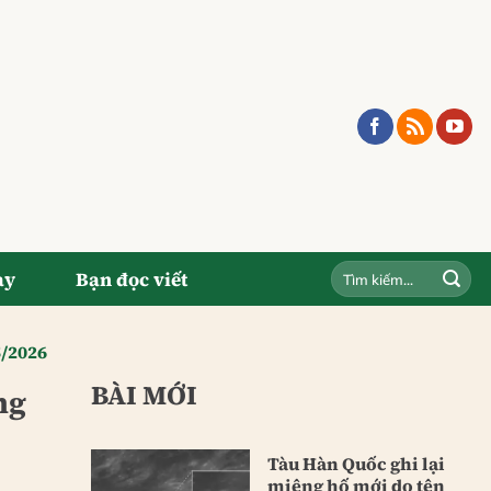
ay
Bạn đọc viết
5/2026
BÀI MỚI
ng
Tàu Hàn Quốc ghi lại
miệng hố mới do tên