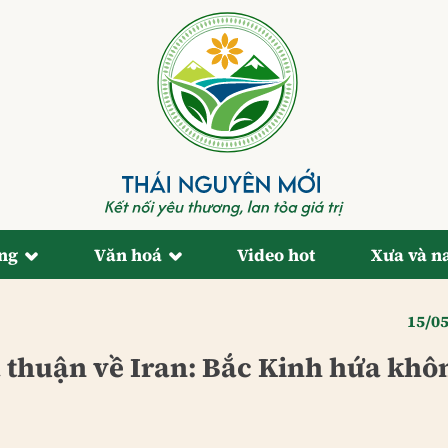
ống
Văn hoá
Video hot
Xưa và n
15/0
 thuận về Iran: Bắc Kinh hứa khô