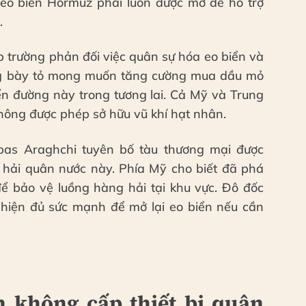
g eo biển Hormuz phải luôn được mở để hỗ trợ
.
p trường phản đối việc quân sự hóa eo biển và
ũng bày tỏ mong muốn tăng cường mua dầu mỏ
ến đường này trong tương lai. Cả Mỹ và Trung
hông được phép sở hữu vũ khí hạt nhân.
bbas Araghchi tuyên bố tàu thương mại được
i hải quân nước này. Phía Mỹ cho biết đã phá
để bảo vệ luồng hàng hải tại khu vực. Đô đốc
hiện đủ sức mạnh để mở lại eo biển nếu cần
 không cấp thiết bị quân