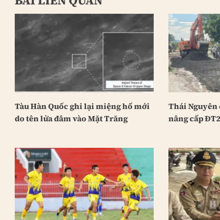
BÀI LIÊN QUAN
Tàu Hàn Quốc ghi lại miệng hố mới
Thái Nguyên 
do tên lửa đâm vào Mặt Trăng
nâng cấp ĐT2