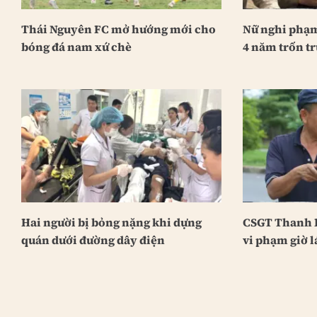
Thái Nguyên FC mở hướng mới cho
Nữ nghi phạm
bóng đá nam xứ chè
4 năm trốn tr
Hai người bị bỏng nặng khi dựng
CSGT Thanh H
quán dưới đường dây điện
vi phạm giờ l