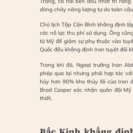
Trắng, cả hai bên đều nhất trí rằn
dòng chảy năng lượng tự do toàn cầu
Chủ tịch Tập Cận Bình khẳng định lậ
các nỗ lực thu phí sử dụng. Ông c
từ Mỹ để giảm sự phụ thuộc vào tuy
Quốc đều khẳng định Iran tuyệt đối k
Trong khi đó, Ngoại trưởng Iran A
phép qua lại nhưng phải hợp tác vớ
hủy hơn 90% kho thủy lôi của Iran 
Brad Cooper xác nhận quân đội Mỹ 
thiết.
Bắc Kinh khẳng định