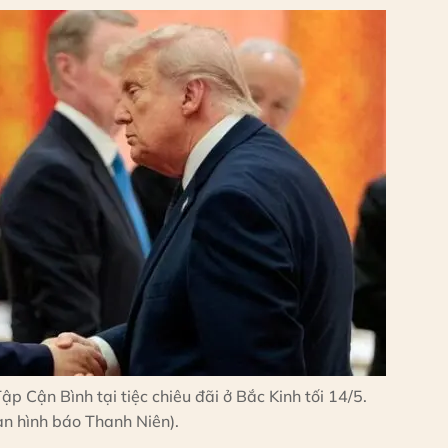
 Cận Bình tại tiệc chiêu đãi ở Bắc Kinh tối 14/5.
n hình báo Thanh Niên).