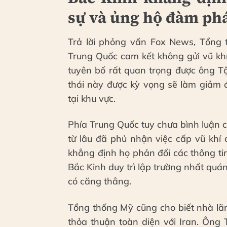
sự và ủng hộ đàm ph
Trả lời phỏng vấn Fox News, Tổng t
Trung Quốc cam kết không gửi vũ kh
tuyên bố rất quan trọng được ông T
thái này được kỳ vọng sẽ làm giảm 
tại khu vực.
Phía Trung Quốc tuy chưa bình luận
từ lâu đã phủ nhận việc cấp vũ khí
khẳng định họ phản đối các thông tin
Bắc Kinh duy trì lập trường nhất quá
có căng thẳng.
Tổng thống Mỹ cũng cho biết nhà l
thỏa thuận toàn diện với Iran. Ông