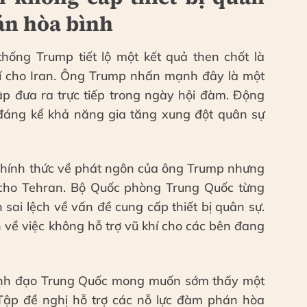
án hòa bình
hống Trump tiết lộ một kết quả then chốt là
í cho Iran. Ông Trump nhấn mạnh đây là một
ập đưa ra trực tiếp trong ngày hội đàm. Động
đáng kể khả năng gia tăng xung đột quân sự
 chính thức về phát ngôn của ông Trump nhưng
 cho Tehran. Bộ Quốc phòng Trung Quốc từng
 sai lệch về vấn đề cung cấp thiết bị quân sự.
n về việc không hỗ trợ vũ khí cho các bên đang
ãnh đạo Trung Quốc mong muốn sớm thấy một
 Tập đề nghị hỗ trợ các nỗ lực đàm phán hòa