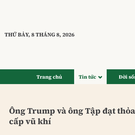
Bỏ
qua
nội
dung
THỨ BẢY, 8 THÁNG 8, 2026
Trang chủ
Tin tức
Đời s
Ông Trump và ông Tập đạt thỏa
cấp vũ khí