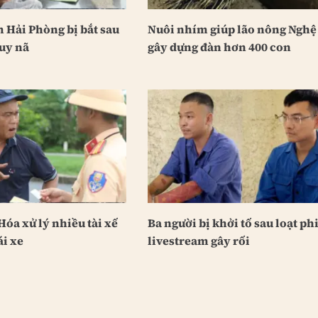
 Hải Phòng bị bắt sau
Nuôi nhím giúp lão nông Nghệ
uy nã
gây dựng đàn hơn 400 con
óa xử lý nhiều tài xế
Ba người bị khởi tố sau loạt ph
ái xe
livestream gây rối