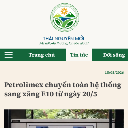
Bỏ
qua
nội
dung
Trang chủ
Tin tức
Đời sống
15/05/2026
Petrolimex chuyển toàn hệ thống
sang xăng E10 từ ngày 20/5