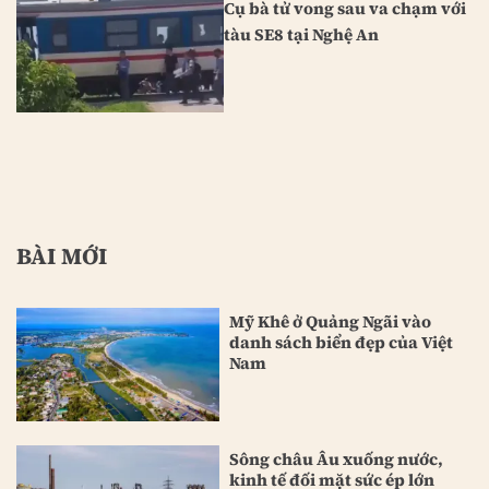
Cụ bà tử vong sau va chạm với
tàu SE8 tại Nghệ An
BÀI MỚI
Mỹ Khê ở Quảng Ngãi vào
danh sách biển đẹp của Việt
Nam
Sông châu Âu xuống nước,
kinh tế đối mặt sức ép lớn