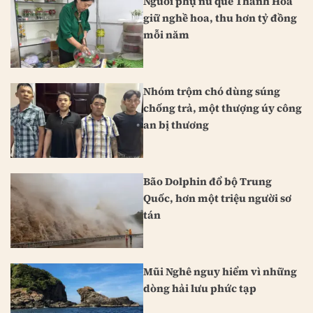
Người phụ nữ quê Thanh Hóa
giữ nghề hoa, thu hơn tỷ đồng
mỗi năm
Nhóm trộm chó dùng súng
chống trả, một thượng úy công
an bị thương
Bão Dolphin đổ bộ Trung
Quốc, hơn một triệu người sơ
tán
Mũi Nghê nguy hiểm vì những
dòng hải lưu phức tạp