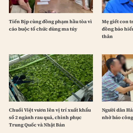
Tiến Bịp cùng đồng phạm hầu tòa vì
Mẹ giết con tr
cáo buộc tổ chức dùng ma túy
đồng bảo hiể
thân
Chuối Việt vươn lên vị trí xuất khẩu
Người dân Hả
số 2 ngành rau quả, chinh phục
nhờ báo công
Trung Quốc và Nhật Bản