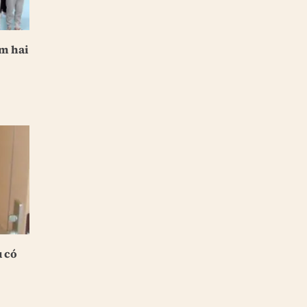
êm hai
u có