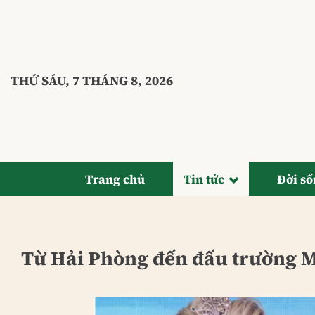
Bỏ
qua
nội
dung
THỨ SÁU, 7 THÁNG 8, 2026
Trang chủ
Tin tức
Đời s
Từ Hải Phòng đến đấu trường M