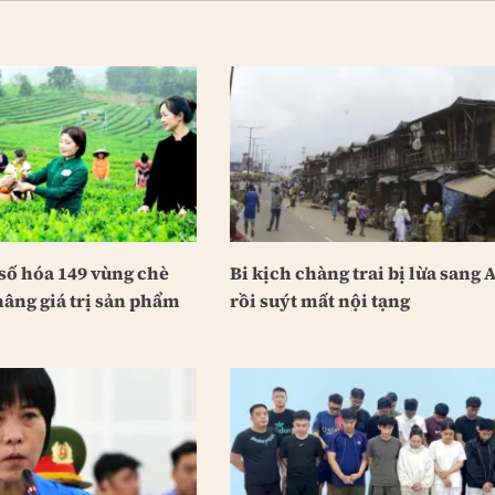
số hóa 149 vùng chè
Bi kịch chàng trai bị lừa sang 
nâng giá trị sản phẩm
rồi suýt mất nội tạng