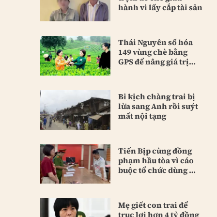
hành vi lấy cắp tài sản
Thái Nguyên số hóa
149 vùng chè bằng
GPS để nâng giá trị
sản phẩm
Bi kịch chàng trai bị
lừa sang Anh rồi suýt
mất nội tạng
Tiến Bịp cùng đồng
phạm hầu tòa vì cáo
buộc tổ chức dùng ma
túy
Mẹ giết con trai để
trục lợi hơn 4 tỷ đồng