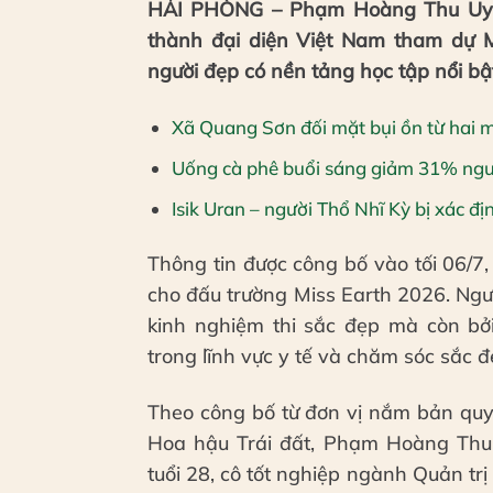
HẢI PHÒNG – Phạm Hoàng Thu Uyên
thành đại diện Việt Nam tham dự Mi
người đẹp có nền tảng học tập nổi bật
Xã Quang Sơn đối mặt bụi ồn từ hai 
Uống cà phê buổi sáng giảm 31% ngu
Isik Uran – người Thổ Nhĩ Kỳ bị xác đ
Thông tin được công bố vào tối 06/7,
cho đấu trường Miss Earth 2026. Ngư
kinh nghiệm thi sắc đẹp mà còn bởi
trong lĩnh vực y tế và chăm sóc sắc đ
Theo công bố từ đơn vị nắm bản quy
Hoa hậu Trái đất, Phạm Hoàng Thu
tuổi 28, cô tốt nghiệp ngành Quản tr