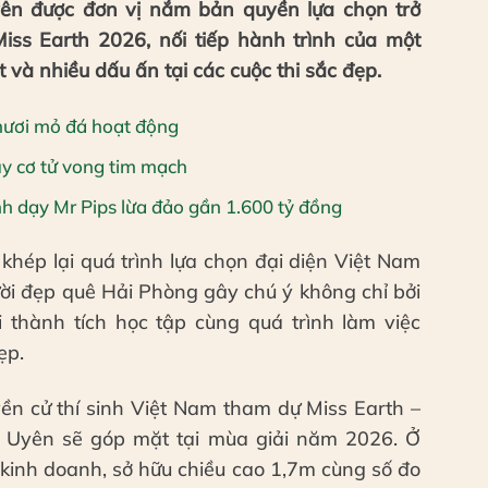
 được đơn vị nắm bản quyền lựa chọn trở
ss Earth 2026, nối tiếp hành trình của một
 và nhiều dấu ấn tại các cuộc thi sắc đẹp.
mươi mỏ đá hoạt động
y cơ tử vong tim mạch
ịnh dạy Mr Pips lừa đảo gần 1.600 tỷ đồng
 khép lại quá trình lựa chọn đại diện Việt Nam
ời đẹp quê Hải Phòng gây chú ý không chỉ bởi
 thành tích học tập cùng quá trình làm việc
ẹp.
ền cử thí sinh Việt Nam tham dự Miss Earth –
 Uyên sẽ góp mặt tại mùa giải năm 2026. Ở
ị kinh doanh, sở hữu chiều cao 1,7m cùng số đo