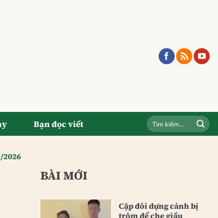
ay
Bạn đọc viết
7/2026
BÀI MỚI
Cặp đôi dựng cảnh bị
trộm để che giấu