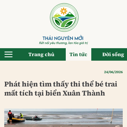
Bỏ
qua
nội
dung
Trang chủ
Tin tức
Đời sống
24/06/2026
Phát hiện tìm thấy thi thể bé trai
mất tích tại biển Xuân Thành