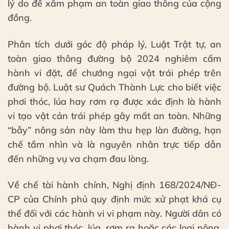
lý do để xâm phạm an toàn giao thông của cộng
đồng.
Phân tích dưới góc độ pháp lý, Luật Trật tự, an
toàn giao thông đường bộ 2024 nghiêm cấm
hành vi đặt, để chướng ngại vật trái phép trên
đường bộ. Luật sư Quách Thành Lực cho biết việc
phơi thóc, lúa hay rơm rạ được xác định là hành
vi tạo vật cản trái phép gây mất an toàn. Những
“bẫy” nông sản này làm thu hẹp làn đường, hạn
chế tầm nhìn và là nguyên nhân trực tiếp dẫn
đến những vụ va chạm đau lòng.
Về chế tài hành chính, Nghị định 168/2024/NĐ-
CP của Chính phủ quy định mức xử phạt khá cụ
thể đối với các hành vi vi phạm này. Người dân có
hành vi phơi thóc, lúa, rơm rạ hoặc các loại nông,