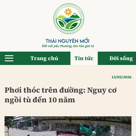
Bỏ
qua
nội
dung
Trang chủ
Tin tức
Đời sống
15/05/2026
Phơi thóc trên đường: Nguy cơ
ngồi tù đến 10 năm