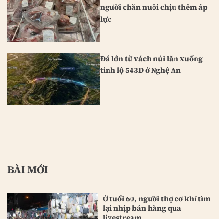
người chăn nuôi chịu thêm áp
lực
Đá lớn từ vách núi lăn xuống
tỉnh lộ 543D ở Nghệ An
BÀI MỚI
Ở tuổi 60, người thợ cơ khí tìm
lại nhịp bán hàng qua
livestream