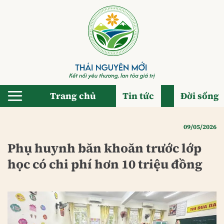
Bỏ
qua
nội
dung
Trang chủ
Tin tức
Đời sống
09/05/2026
Phụ huynh băn khoăn trước lớp
học có chi phí hơn 10 triệu đồng