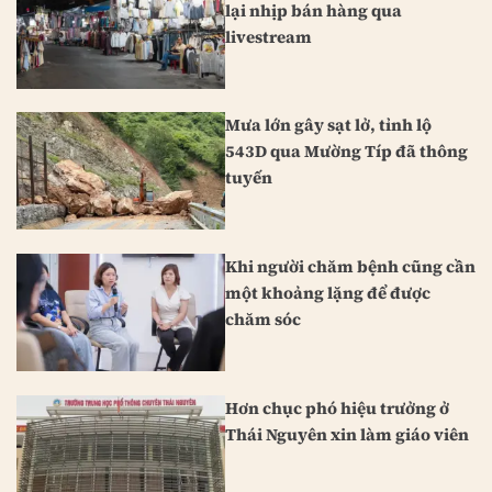
lại nhịp bán hàng qua
livestream
Mưa lớn gây sạt lở, tỉnh lộ
543D qua Mường Típ đã thông
tuyến
Khi người chăm bệnh cũng cần
một khoảng lặng để được
chăm sóc
Hơn chục phó hiệu trưởng ở
Thái Nguyên xin làm giáo viên