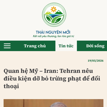
Bỏ
qua
nội
dung
Trang chủ
Tin tức
Đời sống
19/05/2026
Quan hệ Mỹ – Iran: Tehran nêu
điều kiện dỡ bỏ trừng phạt để đối
thoại