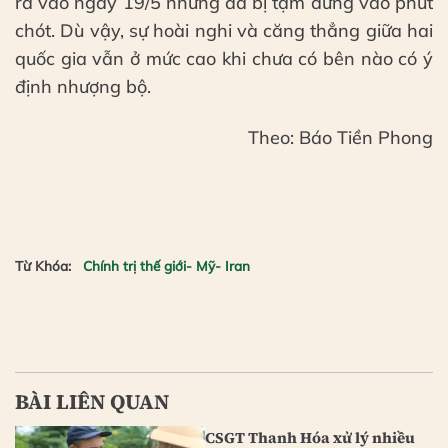
ra vào ngày 19/5 nhưng đã bị tạm dừng vào phút
chót. Dù vậy, sự hoài nghi và căng thẳng giữa hai
quốc gia vẫn ở mức cao khi chưa có bên nào có ý
định nhượng bộ.
Theo: Báo Tiền Phong
Từ Khóa:
Chính trị thế giới- Mỹ- Iran
BÀI LIÊN QUAN
CSGT Thanh Hóa xử lý nhiều